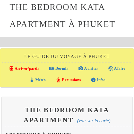
THE BEDROOM KATA
APARTMENT À PHUKET
LE GUIDE DU VOYAGE À PHUKET
directions_transit
local_hotel
photo_camera
travel_explore
Arriver/partir
Dormir
A visiter
A faire
thermostat
hiking
info
Météo
Excursions
Infos
THE BEDROOM KATA
APARTMENT
(voir sur la carte)