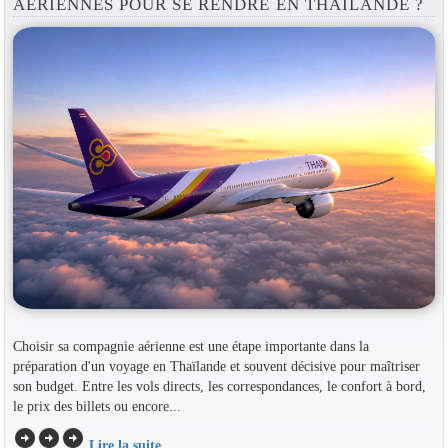
AÉRIENNES POUR SE RENDRE EN THAÏLANDE ?
Choisir sa compagnie aérienne est une étape importante dans la
préparation d'un voyage en Thaïlande et souvent décisive pour maîtriser
son budget. Entre les vols directs, les correspondances, le confort à bord,
le prix des billets ou encore...
arrow_circle_right
arrow_circle_right
arrow_circle_right
Lire la suite