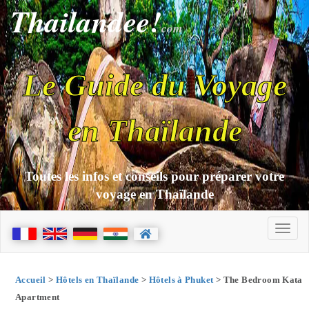
Thailandee!
com
Le Guide du Voyage
en Thaïlande
Toutes les infos et conseils pour préparer votre
voyage en Thaïlande
Accueil
>
Hôtels en Thaïlande
>
Hôtels à Phuket
> The Bedroom Kata
Apartment