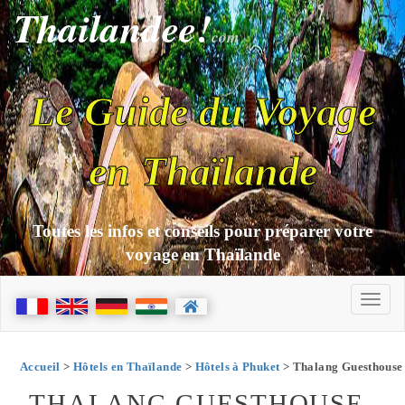
Thailandee!
com
Le Guide du Voyage
en Thaïlande
Toutes les infos et conseils pour préparer votre
voyage en Thaïlande
Accueil
>
Hôtels en Thaïlande
>
Hôtels à Phuket
> Thalang Guesthouse
THALANG GUESTHOUSE