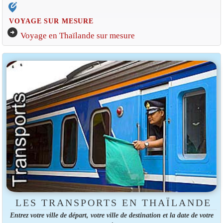
edit_location_alt
VOYAGE SUR MESURE
arrow_circle_right
Voyage en Thaïlande sur mesure
LES TRANSPORTS EN THAÏLANDE
Entrez votre ville de départ, votre ville de destination et la date de votre