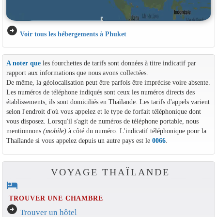
arrow_circle_right
Voir tous les hébergements à Phuket
A noter que
les fourchettes de tarifs sont données à titre indicatif par
rapport aux informations que nous avons collectées.
De même, la géolocalisation peut être parfois être imprécise voire absente.
Les numéros de téléphone indiqués sont ceux les numéros directs des
établissements, ils sont domiciliés en Thaïlande. Les tarifs d'appels varient
selon l'endroit d'où vous appelez et le type de forfait téléphonique dont
vous disposez. Lorsqu'il s'agit de numéros de téléphone portable, nous
mentionnons
(mobile)
à côté du numéro. L'indicatif téléphonique pour la
Thaïlande si vous appelez depuis un autre pays est le
0066
.
VOYAGE THAÏLANDE
hotel
TROUVER UNE CHAMBRE
arrow_circle_right
Trouver un hôtel