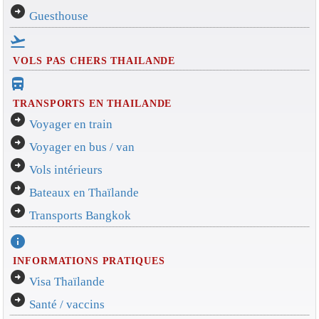
arrow_circle_right
Guesthouse
flight_takeoff
VOLS PAS CHERS THAILANDE
directions_bus_filled
TRANSPORTS EN THAILANDE
arrow_circle_right
Voyager en train
arrow_circle_right
Voyager en bus / van
arrow_circle_right
Vols intérieurs
arrow_circle_right
Bateaux en Thaïlande
arrow_circle_right
Transports Bangkok
info
INFORMATIONS PRATIQUES
arrow_circle_right
Visa Thaïlande
arrow_circle_right
Santé / vaccins