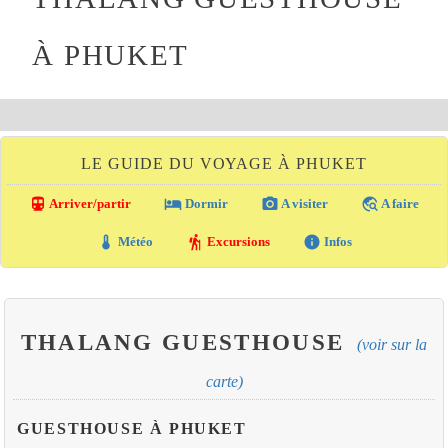
À PHUKET
LE GUIDE DU VOYAGE À PHUKET
directions_transit
local_hotel
photo_camera
travel_explore
Arriver/partir
Dormir
A visiter
A faire
thermostat
hiking
info
Météo
Excursions
Infos
THALANG GUESTHOUSE
(voir sur la
carte)
GUESTHOUSE À PHUKET