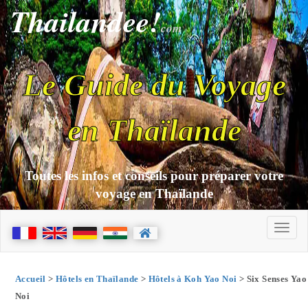
Thailandee!
com
Le Guide du Voyage
en Thaïlande
Toutes les infos et conseils pour préparer votre
voyage en Thaïlande
Accueil
>
Hôtels en Thaïlande
>
Hôtels à Koh Yao Noi
> Six Senses Yao
Noi