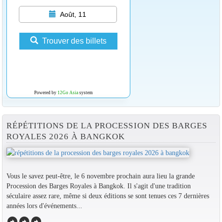
Août, 11
Trouver des billets
Powered by
12Go Asia
system
RÉPÉTITIONS DE LA PROCESSION DES BARGES
ROYALES 2026 À BANGKOK
Vous le savez peut-être, le 6 novembre prochain aura lieu la grande
Procession des Barges Royales à Bangkok. Il s'agit d'une tradition
séculaire assez rare, même si deux éditions se sont tenues ces 7 dernières
années lors d'événements...
arrow_circle_right
arrow_circle_right
arrow_circle_right