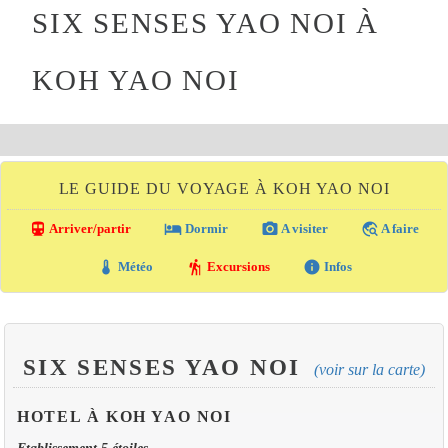
SIX SENSES YAO NOI À
KOH YAO NOI
LE GUIDE DU VOYAGE À KOH YAO NOI
directions_transit
local_hotel
photo_camera
travel_explore
Arriver/partir
Dormir
A visiter
A faire
thermostat
hiking
info
Météo
Excursions
Infos
SIX SENSES YAO NOI
(voir sur la carte)
HOTEL À KOH YAO NOI
Etablissement 5 étoiles