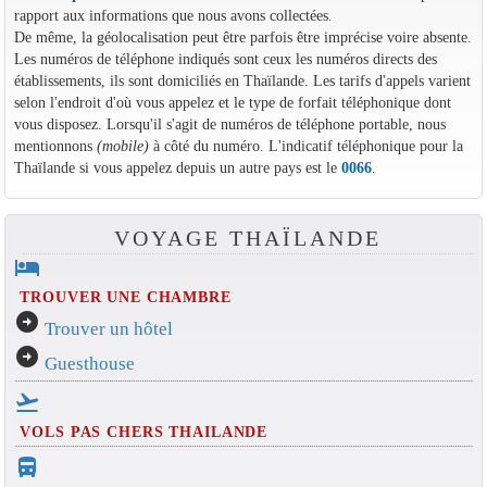
rapport aux informations que nous avons collectées.
De même, la géolocalisation peut être parfois être imprécise voire absente.
Les numéros de téléphone indiqués sont ceux les numéros directs des
établissements, ils sont domiciliés en Thaïlande. Les tarifs d'appels varient
selon l'endroit d'où vous appelez et le type de forfait téléphonique dont
vous disposez. Lorsqu'il s'agit de numéros de téléphone portable, nous
mentionnons
(mobile)
à côté du numéro. L'indicatif téléphonique pour la
Thaïlande si vous appelez depuis un autre pays est le
0066
.
VOYAGE THAÏLANDE
hotel
TROUVER UNE CHAMBRE
arrow_circle_right
Trouver un hôtel
arrow_circle_right
Guesthouse
flight_takeoff
VOLS PAS CHERS THAILANDE
directions_bus_filled