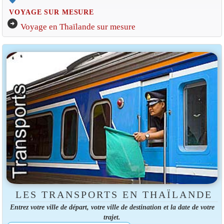
VOYAGE SUR MESURE
arrow_circle_right
Voyage en Thaïlande sur mesure
LES TRANSPORTS EN THAÏLANDE
Entrez votre ville de départ, votre ville de destination et la date de votre
trajet.