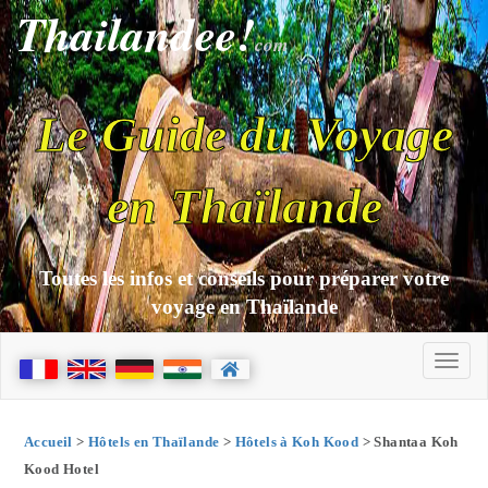
Thailandee!
com
Le Guide du Voyage
en Thaïlande
Toutes les infos et conseils pour préparer votre
voyage en Thaïlande
Accueil
>
Hôtels en Thaïlande
>
Hôtels à Koh Kood
> Shantaa Koh
Kood Hotel