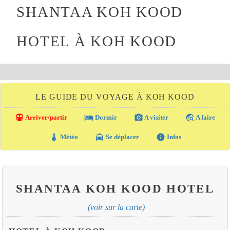
SHANTAA KOH KOOD
HOTEL À KOH KOOD
LE GUIDE DU VOYAGE À KOH KOOD
directions_transit
local_hotel
photo_camera
travel_explore
Arriver/partir
Dormir
A visiter
A faire
thermostat
local_taxi
info
Météo
Se déplacer
Infos
SHANTAA KOH KOOD HOTEL
(voir sur la carte)