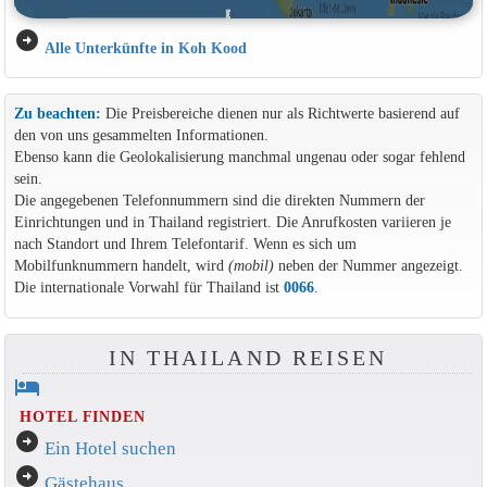
arrow_circle_right
Alle Unterkünfte in Koh Kood
Zu beachten:
Die Preisbereiche dienen nur als Richtwerte basierend auf
den von uns gesammelten Informationen.
Ebenso kann die Geolokalisierung manchmal ungenau oder sogar fehlend
sein.
Die angegebenen Telefonnummern sind die direkten Nummern der
Einrichtungen und in Thailand registriert. Die Anrufkosten variieren je
nach Standort und Ihrem Telefontarif. Wenn es sich um
Mobilfunknummern handelt, wird
(mobil)
neben der Nummer angezeigt.
Die internationale Vorwahl für Thailand ist
0066
.
IN THAILAND REISEN
hotel
HOTEL FINDEN
arrow_circle_right
Ein Hotel suchen
arrow_circle_right
Gästehaus