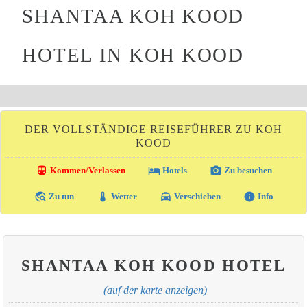
SHANTAA KOH KOOD
HOTEL IN KOH KOOD
DER VOLLSTÄNDIGE REISEFÜHRER ZU KOH
KOOD
directions_transit
local_hotel
photo_camera
Kommen/Verlassen
Hotels
Zu besuchen
travel_explore
thermostat
local_taxi
info
Zu tun
Wetter
Verschieben
Info
SHANTAA KOH KOOD HOTEL
(auf der karte anzeigen)