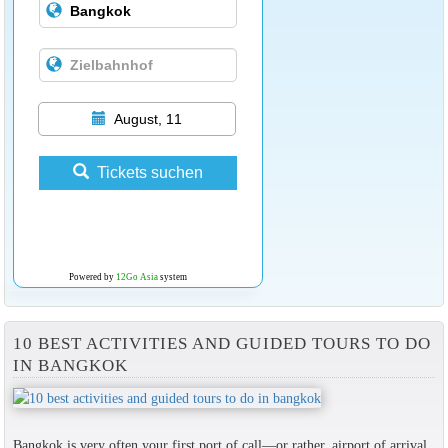
August, 11
Tickets suchen
Powered by
12Go Asia
system
10 BEST ACTIVITIES AND GUIDED TOURS TO DO
IN BANGKOK
Bangkok is very often your first port of call—or rather, airport of arrival