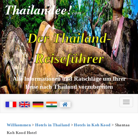
Thailandee!
com
Der Thailand-
Reiseführer
Alle Informationen und Ratschläge um Ihrer
Reise nach Thailand vorzubereiten
Willkommen
>
Hotels in Thailand
>
Hotels in Koh Kood
> Shantaa
Koh Kood Hotel