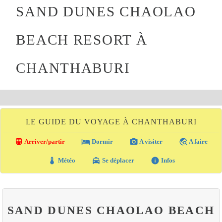
SAND DUNES CHAOLAO
BEACH RESORT À
CHANTHABURI
LE GUIDE DU VOYAGE À CHANTHABURI
directions_transit
local_hotel
photo_camera
travel_explore
Arriver/partir
Dormir
A visiter
A faire
thermostat
local_taxi
info
Météo
Se déplacer
Infos
SAND DUNES CHAOLAO BEACH