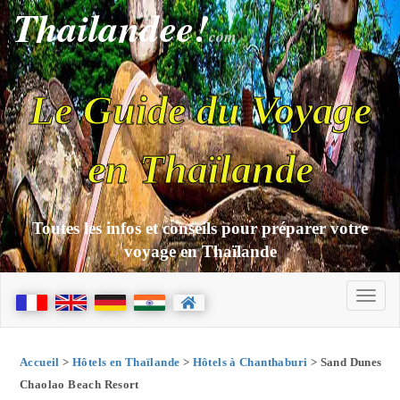
Thailandee!
com
Le Guide du Voyage
en Thaïlande
Toutes les infos et conseils pour préparer votre
voyage en Thaïlande
Accueil
>
Hôtels en Thaïlande
>
Hôtels à Chanthaburi
> Sand Dunes
Chaolao Beach Resort