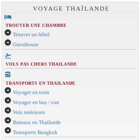
VOYAGE THAÏLANDE
hotel
TROUVER UNE CHAMBRE
arrow_circle_right
Trouver un hôtel
arrow_circle_right
Guesthouse
flight_takeoff
VOLS PAS CHERS THAILANDE
directions_bus_filled
TRANSPORTS EN THAILANDE
arrow_circle_right
Voyager en train
arrow_circle_right
Voyager en bus / van
arrow_circle_right
Vols intérieurs
arrow_circle_right
Bateaux en Thaïlande
arrow_circle_right
Transports Bangkok