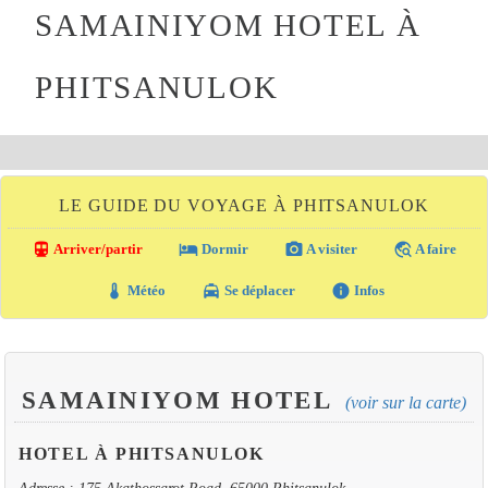
SAMAINIYOM HOTEL À
PHITSANULOK
LE GUIDE DU VOYAGE À PHITSANULOK
directions_transit
local_hotel
photo_camera
travel_explore
Arriver/partir
Dormir
A visiter
A faire
thermostat
local_taxi
info
Météo
Se déplacer
Infos
SAMAINIYOM HOTEL
(voir sur la carte)
HOTEL À PHITSANULOK
Adresse : 175 Akathossarot Road, 65000 Phitsanulok