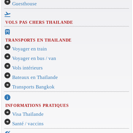
arrow_circle_right
Guesthouse
flight_takeoff
VOLS PAS CHERS THAILANDE
directions_bus_filled
TRANSPORTS EN THAILANDE
arrow_circle_right
Voyager en train
arrow_circle_right
Voyager en bus / van
arrow_circle_right
Vols intérieurs
arrow_circle_right
Bateaux en Thaïlande
arrow_circle_right
Transports Bangkok
info
INFORMATIONS PRATIQUES
arrow_circle_right
Visa Thaïlande
arrow_circle_right
Santé / vaccins