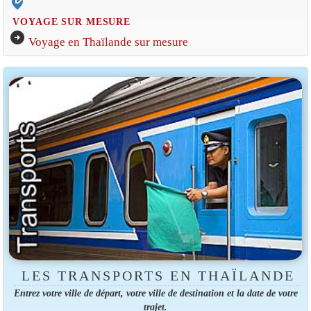
edit_location_alt
VOYAGE SUR MESURE
arrow_circle_right
Voyage en Thaïlande sur mesure
LES TRANSPORTS EN THAÏLANDE
Entrez votre ville de départ, votre ville de destination et la date de votre
trajet.