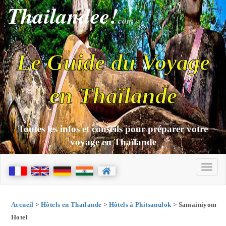
Thailandee!
com
Le Guide du Voyage
en Thaïlande
Toutes les infos et conseils pour préparer votre
voyage en Thaïlande
Accueil
>
Hôtels en Thaïlande
>
Hôtels à Phitsanulok
> Samainiyom
Hotel