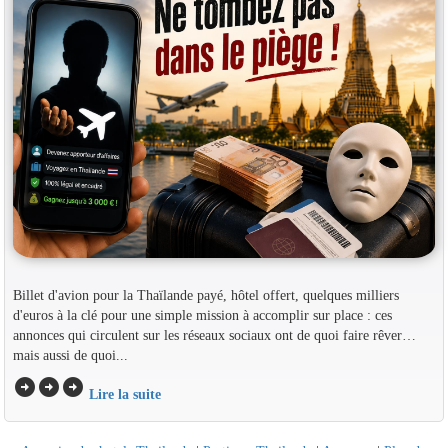
Billet d'avion pour la Thaïlande payé, hôtel offert, quelques milliers
d'euros à la clé pour une simple mission à accomplir sur place : ces
annonces qui circulent sur les réseaux sociaux ont de quoi faire rêver…
mais aussi de quoi...
arrow_circle_right
arrow_circle_right
arrow_circle_right
Lire la suite