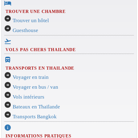
hotel
TROUVER UNE CHAMBRE
arrow_circle_right
Trouver un hôtel
arrow_circle_right
Guesthouse
flight_takeoff
VOLS PAS CHERS THAILANDE
directions_bus_filled
TRANSPORTS EN THAILANDE
arrow_circle_right
Voyager en train
arrow_circle_right
Voyager en bus / van
arrow_circle_right
Vols intérieurs
arrow_circle_right
Bateaux en Thaïlande
arrow_circle_right
Transports Bangkok
info
INFORMATIONS PRATIQUES