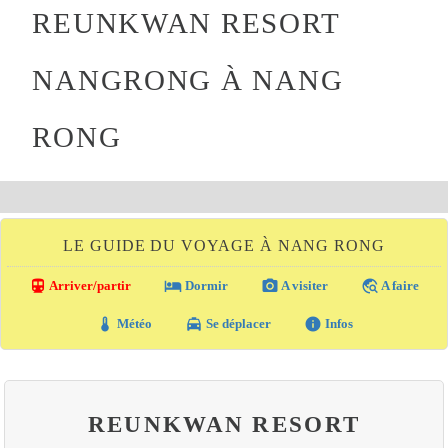
REUNKWAN RESORT
NANGRONG À NANG
RONG
LE GUIDE DU VOYAGE À NANG RONG
directions_transit
local_hotel
photo_camera
travel_explore
Arriver/partir
Dormir
A visiter
A faire
thermostat
local_taxi
info
Météo
Se déplacer
Infos
REUNKWAN RESORT