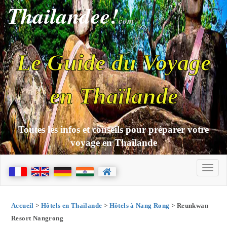
Thailandee!
com
Le Guide du Voyage
en Thaïlande
Toutes les infos et conseils pour préparer votre
voyage en Thaïlande
Accueil
>
Hôtels en Thaïlande
>
Hôtels à Nang Rong
> Reunkwan
Resort Nangrong