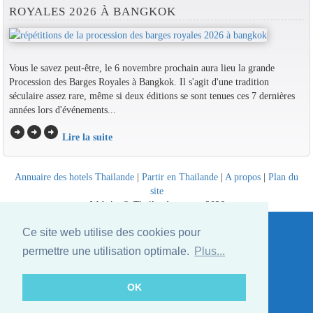
ROYALES 2026 À BANGKOK
Vous le savez peut-être, le 6 novembre prochain aura lieu la grande
Procession des Barges Royales à Bangkok. Il s'agit d'une tradition
séculaire assez rare, même si deux éditions se sont tenues ces 7 dernières
années lors d'événements...
arrow_circle_right
arrow_circle_right
arrow_circle_right
Lire la suite
Annuaire des hotels Thailande
|
Partir en Thailande
|
A propos
|
Plan du
site
Website © Thailandee.com - 2026
Ce site web utilise des cookies pour
permettre une utilisation optimale.
Plus...
OK