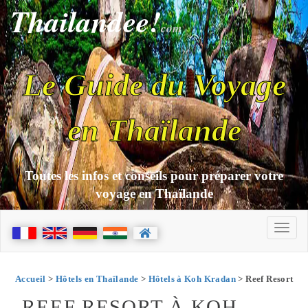
Thailandee!
com
Le Guide du Voyage
en Thaïlande
Toutes les infos et conseils pour préparer votre
voyage en Thaïlande
Accueil
>
Hôtels en Thaïlande
>
Hôtels à Koh Kradan
> Reef Resort
REEF RESORT À KOH