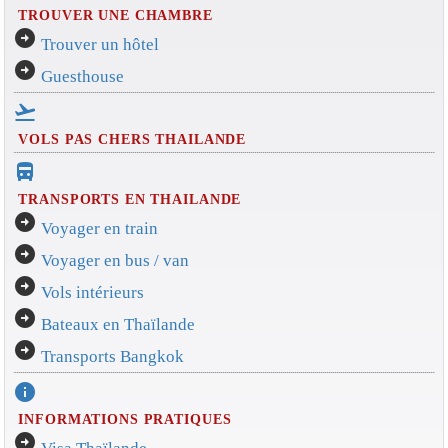
TROUVER UNE CHAMBRE
arrow_circle_right
Trouver un hôtel
arrow_circle_right
Guesthouse
flight_takeoff
VOLS PAS CHERS THAILANDE
directions_bus_filled
TRANSPORTS EN THAILANDE
arrow_circle_right
Voyager en train
arrow_circle_right
Voyager en bus / van
arrow_circle_right
Vols intérieurs
arrow_circle_right
Bateaux en Thaïlande
arrow_circle_right
Transports Bangkok
info
INFORMATIONS PRATIQUES
arrow_circle_right