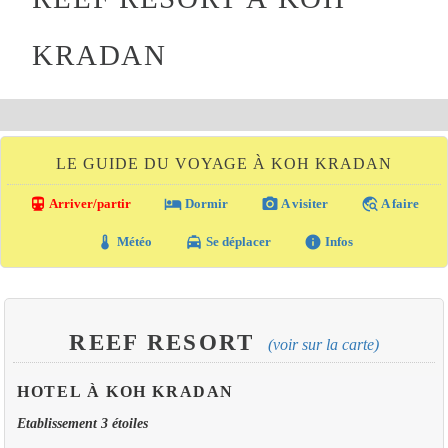
KRADAN
LE GUIDE DU VOYAGE À KOH KRADAN
directions_transit
local_hotel
photo_camera
travel_explore
Arriver/partir
Dormir
A visiter
A faire
thermostat
local_taxi
info
Météo
Se déplacer
Infos
REEF RESORT
(voir sur la carte)
HOTEL À KOH KRADAN
Etablissement 3 étoiles