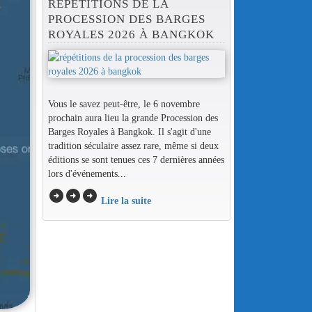
RÉPÉTITIONS DE LA
PROCESSION DES BARGES
ROYALES 2026 À BANGKOK
Vous le savez peut-être, le 6 novembre
prochain aura lieu la grande Procession des
Barges Royales à Bangkok. Il s'agit d'une
tradition séculaire assez rare, même si deux
éditions se sont tenues ces 7 dernières années
lors d'événements...
arrow_circle_right
arrow_circle_right
arrow_circle_right
Lire la suite