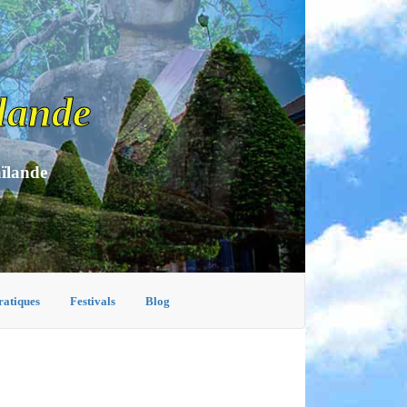
lande
aïlande
ratiques
Festivals
Blog