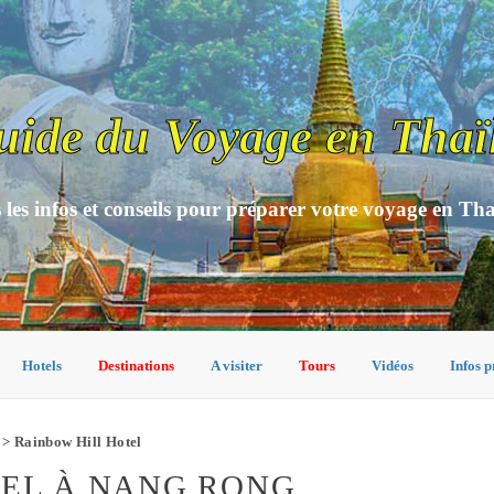
uide du Voyage en Thaï
 les infos et conseils pour préparer votre voyage en Th
Hotels
Destinations
A visiter
Tours
Vidéos
Infos p
> Rainbow Hill Hotel
TEL À NANG RONG