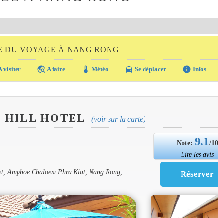
E DU VOYAGE À NANG RONG
travel_explore
thermostat
local_taxi
info
 visiter
A faire
Météo
Se déplacer
Infos
 HILL HOTEL
(voir sur la carte)
9.1
Note:
/1
Lire les avis
het, Amphoe Chaloem Phra Kiat, Nang Rong,