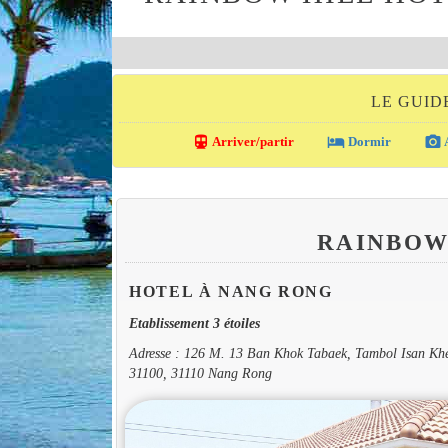
LE GUID
directions_transit
local_hotel
photo_camera
Arriver/partir
Dormir
A
RAINBOW
HOTEL À NANG RONG
Etablissement 3 étoiles
Adresse : 126 M. 13 Ban Khok Tabaek, Tambol Isan K
31100, 31110 Nang Rong