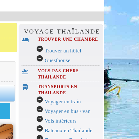
VOYAGE THAÏLANDE
hotel
TROUVER UNE CHAMBRE
arrow_circle_right
Trouver un hôtel
arrow_circle_right
Guesthouse
flight_takeoff
VOLS PAS CHERS
THAILANDE
directions_bus_filled
TRANSPORTS EN
0
THAILANDE
arrow_circle_right
Voyager en train
arrow_circle_right
Voyager en bus / van
arrow_circle_right
Vols intérieurs
arrow_circle_right
Bateaux en Thaïlande
arrow_circle_right