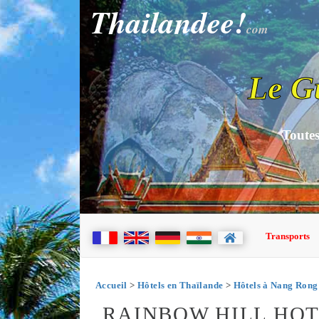
Thailandee!
com
Le G
Toutes
Transports
Accueil
>
Hôtels en Thaïlande
>
Hôtels à Nang Rong
RAINBOW HILL HO