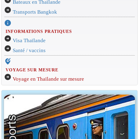
Bateaux en Thaïlande
arrow_circle_right
Transports Bangkok
info
INFORMATIONS PRATIQUES
arrow_circle_right
Visa Thaïlande
arrow_circle_right
Santé / vaccins
edit_location_alt
VOYAGE SUR MESURE
arrow_circle_right
Voyage en Thaïlande sur mesure