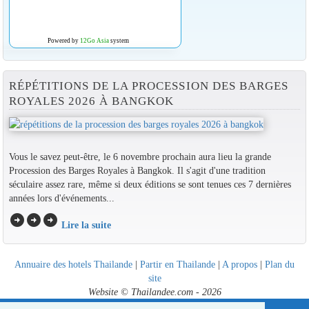
Powered by
12Go Asia
system
RÉPÉTITIONS DE LA PROCESSION DES BARGES
ROYALES 2026 À BANGKOK
Vous le savez peut-être, le 6 novembre prochain aura lieu la grande
Procession des Barges Royales à Bangkok. Il s'agit d'une tradition
séculaire assez rare, même si deux éditions se sont tenues ces 7 dernières
années lors d'événements...
arrow_circle_right
arrow_circle_right
arrow_circle_right
Lire la suite
Annuaire des hotels Thailande
|
Partir en Thailande
|
A propos
|
Plan du
site
Website © Thailandee.com - 2026