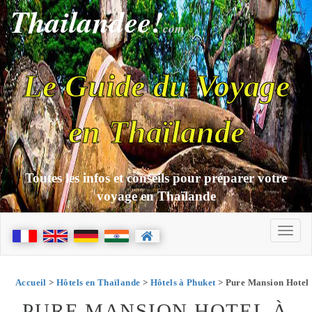
Thailandee!
com
Le Guide du Voyage
en Thaïlande
Toutes les infos et conseils pour préparer votre
voyage en Thaïlande
Accueil
>
Hôtels en Thaïlande
>
Hôtels à Phuket
> Pure Mansion Hotel
PURE MANSION HOTEL À