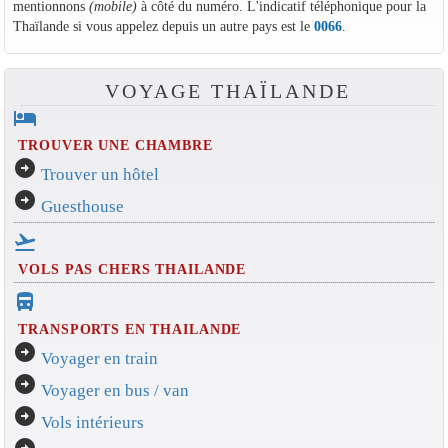
mentionnons
(mobile)
à côté du numéro. L'indicatif téléphonique pour la
Thaïlande si vous appelez depuis un autre pays est le
0066
.
VOYAGE THAÏLANDE
hotel
TROUVER UNE CHAMBRE
arrow_circle_right
Trouver un hôtel
arrow_circle_right
Guesthouse
flight_takeoff
VOLS PAS CHERS THAILANDE
directions_bus_filled
TRANSPORTS EN THAILANDE
arrow_circle_right
Voyager en train
arrow_circle_right
Voyager en bus / van
arrow_circle_right
Vols intérieurs
arrow_circle_right