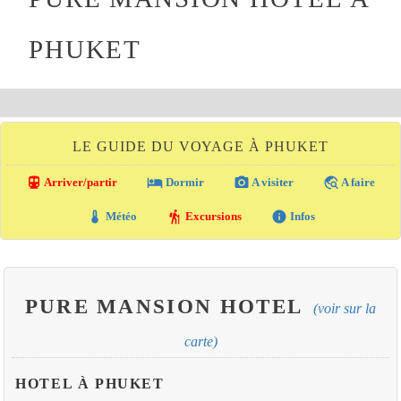
PHUKET
LE GUIDE DU VOYAGE À PHUKET
directions_transit
local_hotel
photo_camera
travel_explore
Arriver/partir
Dormir
A visiter
A faire
thermostat
hiking
info
Météo
Excursions
Infos
PURE MANSION HOTEL
(voir sur la
carte)
HOTEL À PHUKET