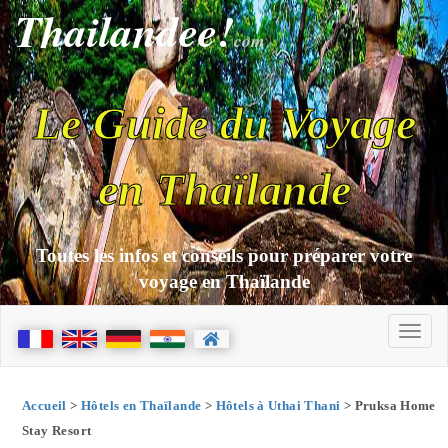
Thailandee!
com
Le Guide du Voyage
en Thaïlande
Toutes les infos et conseils pour préparer votre
voyage en Thaïlande
Accueil
>
Hôtels en Thaïlande
>
Hôtels à Uthai Thani
> Pruksa Home
Stay Resort