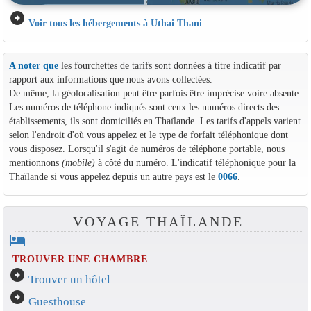
arrow_circle_right
Voir tous les hébergements à Uthai Thani
A noter que
les fourchettes de tarifs sont données à titre indicatif par
rapport aux informations que nous avons collectées.
De même, la géolocalisation peut être parfois être imprécise voire absente.
Les numéros de téléphone indiqués sont ceux les numéros directs des
établissements, ils sont domiciliés en Thaïlande. Les tarifs d'appels varient
selon l'endroit d'où vous appelez et le type de forfait téléphonique dont
vous disposez. Lorsqu'il s'agit de numéros de téléphone portable, nous
mentionnons
(mobile)
à côté du numéro. L'indicatif téléphonique pour la
Thaïlande si vous appelez depuis un autre pays est le
0066
.
VOYAGE THAÏLANDE
hotel
TROUVER UNE CHAMBRE
arrow_circle_right
Trouver un hôtel
arrow_circle_right
Guesthouse