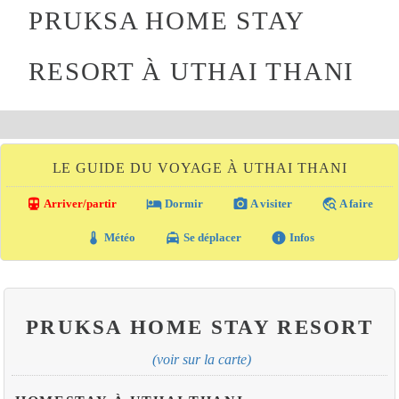
PRUKSA HOME STAY
RESORT À UTHAI THANI
LE GUIDE DU VOYAGE À UTHAI THANI
directions_transit
local_hotel
photo_camera
travel_explore
Arriver/partir
Dormir
A visiter
A faire
thermostat
local_taxi
info
Météo
Se déplacer
Infos
PRUKSA HOME STAY RESORT
(voir sur la carte)