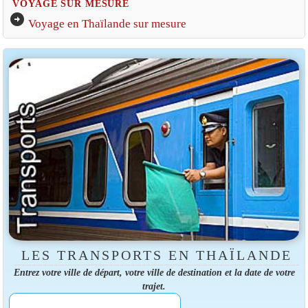
VOYAGE SUR MESURE
arrow_circle_right
Voyage en Thaïlande sur mesure
LES TRANSPORTS EN THAÏLANDE
Entrez votre ville de départ, votre ville de destination et la date de votre
trajet.