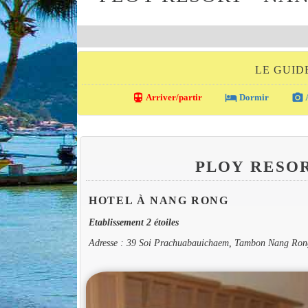
LE GUID
directions_transit
local_hotel
photo_camera
Arriver/partir
Dormir
A
PLOY RESO
HOTEL À NANG RONG
Etablissement 2 étoiles
Adresse : 39 Soi Prachuabauichaem, Tambon Nang Ro