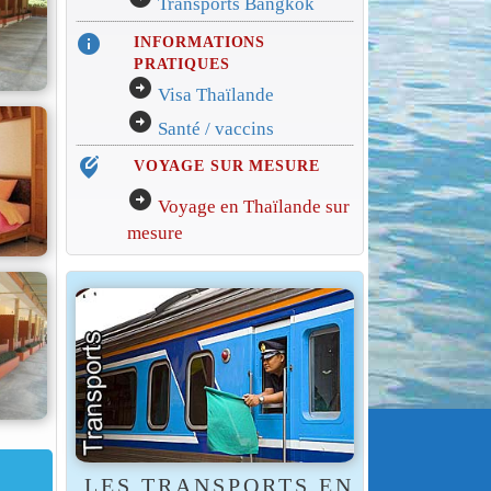
Transports Bangkok
info
INFORMATIONS
PRATIQUES
arrow_circle_right
Visa Thaïlande
arrow_circle_right
Santé / vaccins
edit_location_alt
VOYAGE SUR MESURE
arrow_circle_right
Voyage en Thaïlande sur
mesure
LES TRANSPORTS EN