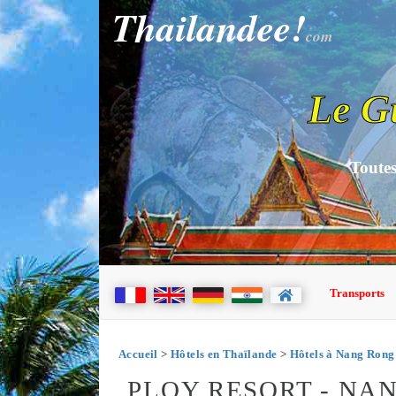
Thailandee!
com
Le G
Toutes
Transports
Accueil
>
Hôtels en Thaïlande
>
Hôtels à Nang Rong
PLOY RESORT - N