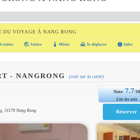
E DU VOYAGE À NANG RONG
travel_explore
thermostat
local_taxi
info
 visiter
A faire
Météo
Se déplacer
Infos
RT - NANGRONG
(voir sur la carte)
7.7
Note:
/1
Lire les avis
ng, 31170 Nang Rong