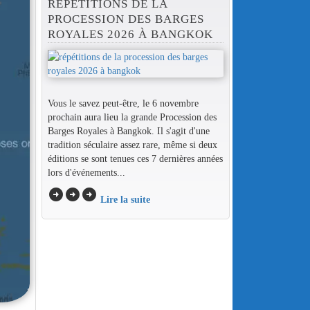
RÉPÉTITIONS DE LA
PROCESSION DES BARGES
ROYALES 2026 À BANGKOK
Vous le savez peut-être, le 6 novembre
prochain aura lieu la grande Procession des
Barges Royales à Bangkok. Il s'agit d'une
tradition séculaire assez rare, même si deux
éditions se sont tenues ces 7 dernières années
lors d'événements...
arrow_circle_right
arrow_circle_right
arrow_circle_right
Lire la suite