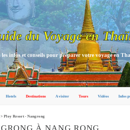
uide du Voyage en Thaï
 les infos et conseils pour préparer votre voyage en Th
Hotels
Destinations
A visiter
Tours
Vidéos
Infos p
> Ploy Resort - Nangrong
ANGRONG À NANG RONG