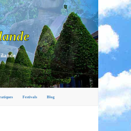
lande
aïlande
ratiques
Festivals
Blog