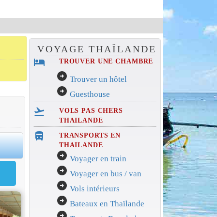
VOYAGE THAÏLANDE
hotel
TROUVER UNE CHAMBRE
arrow_circle_right
Trouver un hôtel
arrow_circle_right
Guesthouse
flight_takeoff
VOLS PAS CHERS
THAILANDE
directions_bus_filled
TRANSPORTS EN
0
THAILANDE
arrow_circle_right
Voyager en train
arrow_circle_right
Voyager en bus / van
arrow_circle_right
Vols intérieurs
arrow_circle_right
Bateaux en Thaïlande
arrow_circle_right