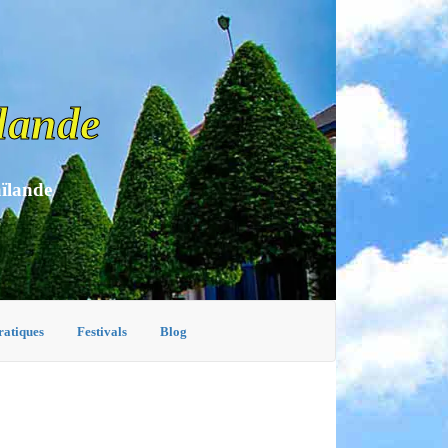
lande
aïlande
ratiques
Festivals
Blog