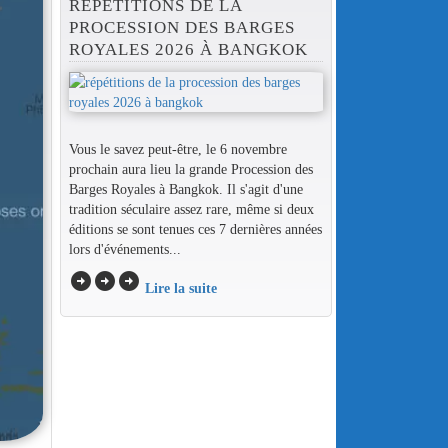
RÉPÉTITIONS DE LA
PROCESSION DES BARGES
ROYALES 2026 À BANGKOK
Vous le savez peut-être, le 6 novembre
prochain aura lieu la grande Procession des
Barges Royales à Bangkok. Il s'agit d'une
tradition séculaire assez rare, même si deux
éditions se sont tenues ces 7 dernières années
lors d'événements...
arrow_circle_right
arrow_circle_right
arrow_circle_right
Lire la suite