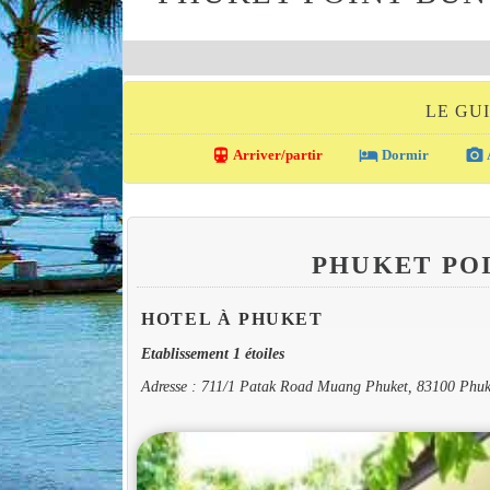
LE GU
directions_transit
local_hotel
photo_camera
Arriver/partir
Dormir
PHUKET PO
HOTEL À PHUKET
Etablissement 1 étoiles
Adresse : 711/1 Patak Road Muang Phuket, 83100 Phuk