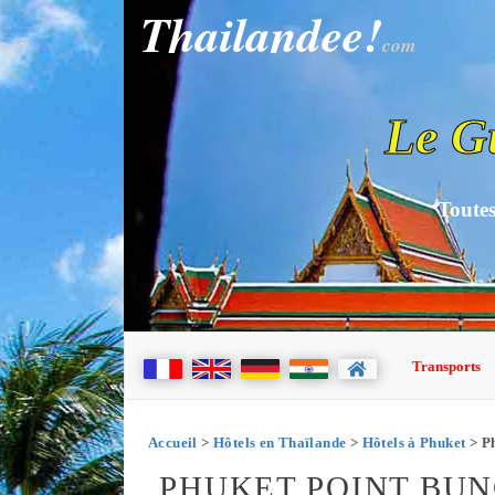
Thailandee!
com
Le G
Toutes
Transports
Accueil
>
Hôtels en Thaïlande
>
Hôtels à Phuket
> P
PHUKET POINT BU