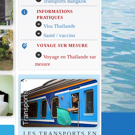
Transports Bangkok
info
INFORMATIONS
PRATIQUES
arrow_circle_right
Visa Thaïlande
arrow_circle_right
Santé / vaccins
edit_location_alt
VOYAGE SUR MESURE
arrow_circle_right
Voyage en Thaïlande sur
mesure
LES TRANSPORTS EN