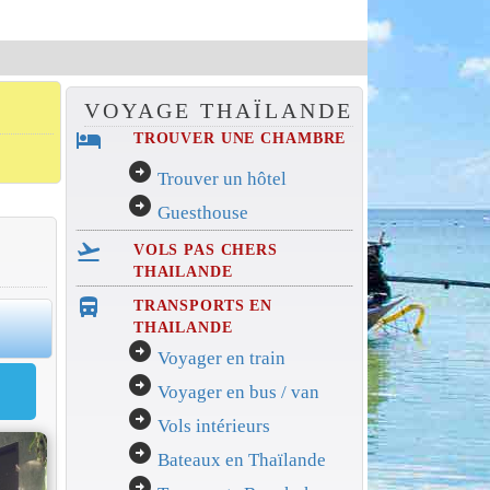
VOYAGE THAÏLANDE
hotel
TROUVER UNE CHAMBRE
arrow_circle_right
Trouver un hôtel
arrow_circle_right
Guesthouse
flight_takeoff
VOLS PAS CHERS
THAILANDE
directions_bus_filled
TRANSPORTS EN
0
THAILANDE
arrow_circle_right
Voyager en train
arrow_circle_right
Voyager en bus / van
arrow_circle_right
Vols intérieurs
arrow_circle_right
Bateaux en Thaïlande
arrow_circle_right