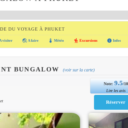
IDE DU VOYAGE À PHUKET
travel_explore
thermostat
hiking
info
A visiter
A faire
Météo
Excursions
Infos
INT BUNGALOW
(voir sur la carte)
9.5
Note:
/1
Lire les avis
et