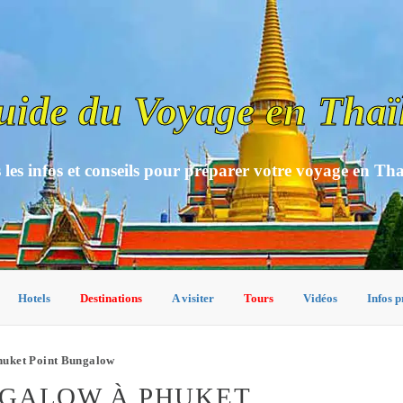
uide du Voyage en Thaï
 les infos et conseils pour préparer votre voyage en Th
Hotels
Destinations
A visiter
Tours
Vidéos
Infos p
huket Point Bungalow
NGALOW À PHUKET