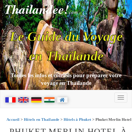
Thailandee!
com
Le Guide du Voyage
en Thaïlande
Toutes les infos et conseils pour préparer votre
voyage en Thaïlande
Accueil
>
Hôtels en Thaïlande
>
Hôtels à Phuket
> Phuket Merlin Hotel
PHUKET MERLIN HOTEL À