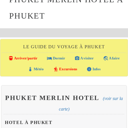
PHUKET
LE GUIDE DU VOYAGE À PHUKET
directions_transit
local_hotel
photo_camera
travel_explore
Arriver/partir
Dormir
A visiter
A faire
thermostat
hiking
info
Météo
Excursions
Infos
PHUKET MERLIN HOTEL
(voir sur la
carte)
HOTEL À PHUKET