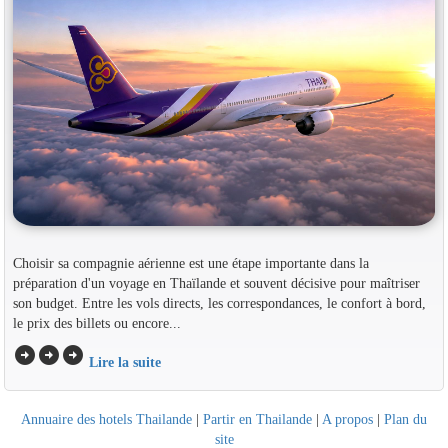
Choisir sa compagnie aérienne est une étape importante dans la
préparation d'un voyage en Thaïlande et souvent décisive pour maîtriser
son budget. Entre les vols directs, les correspondances, le confort à bord,
le prix des billets ou encore...
arrow_circle_right
arrow_circle_right
arrow_circle_right
Lire la suite
Annuaire des hotels Thailande
|
Partir en Thailande
|
A propos
|
Plan du
site