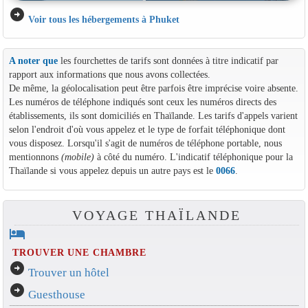
arrow_circle_right
Voir tous les hébergements à Phuket
A noter que
les fourchettes de tarifs sont données à titre indicatif par
rapport aux informations que nous avons collectées.
De même, la géolocalisation peut être parfois être imprécise voire absente.
Les numéros de téléphone indiqués sont ceux les numéros directs des
établissements, ils sont domiciliés en Thaïlande. Les tarifs d'appels varient
selon l'endroit d'où vous appelez et le type de forfait téléphonique dont
vous disposez. Lorsqu'il s'agit de numéros de téléphone portable, nous
mentionnons
(mobile)
à côté du numéro. L'indicatif téléphonique pour la
Thaïlande si vous appelez depuis un autre pays est le
0066
.
VOYAGE THAÏLANDE
hotel
TROUVER UNE CHAMBRE
arrow_circle_right
Trouver un hôtel
arrow_circle_right
Guesthouse