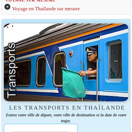
arrow_circle_right
Voyage en Thaïlande sur mesure
LES TRANSPORTS EN THAÏLANDE
Entrez votre ville de départ, votre ville de destination et la date de votre
trajet.