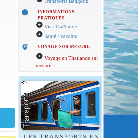
Transports Bangkok
info
INFORMATIONS
PRATIQUES
arrow_circle_right
Visa Thaïlande
arrow_circle_right
Santé / vaccins
edit_location_alt
VOYAGE SUR MESURE
arrow_circle_right
Voyage en Thaïlande sur
mesure
LES TRANSPORTS EN