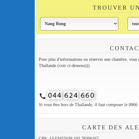
TROUVER U
CONTAC
Pour plus d'informations ou réserver une chambre, vous p
Thaïlande (voir ci-dessous)))
call
Si vous êtes hors de Thaïlande, il faut composer le 0066
CARTE DES AL
GPS: 14.63455639,102.78306167