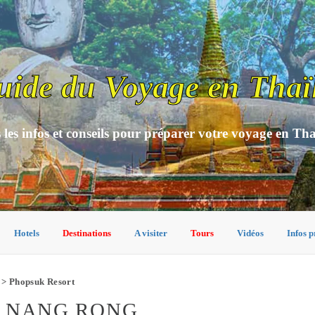
uide du Voyage en Thaï
 les infos et conseils pour préparer votre voyage en Th
Hotels
Destinations
A visiter
Tours
Vidéos
Infos p
> Phopsuk Resort
À NANG RONG