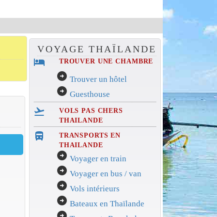
VOYAGE THAÏLANDE
hotel
TROUVER UNE CHAMBRE
arrow_circle_right
Trouver un hôtel
arrow_circle_right
Guesthouse
flight_takeoff
VOLS PAS CHERS
THAILANDE
directions_bus_filled
TRANSPORTS EN
THAILANDE
arrow_circle_right
Voyager en train
arrow_circle_right
Voyager en bus / van
arrow_circle_right
Vols intérieurs
arrow_circle_right
Bateaux en Thaïlande
arrow_circle_right