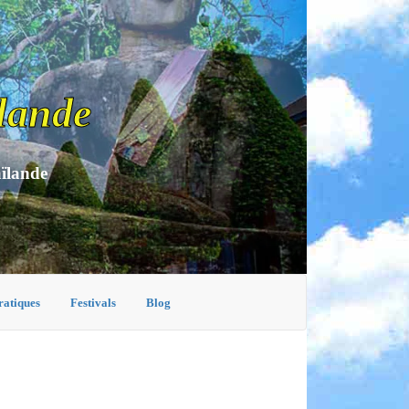
lande
aïlande
ratiques
Festivals
Blog