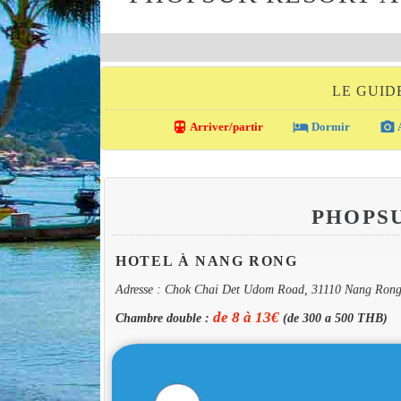
LE GUID
directions_transit
local_hotel
photo_camera
Arriver/partir
Dormir
A
PHOPS
HOTEL À NANG RONG
Adresse : Chok Chai Det Udom Road, 31110 Nang Ron
de 8 à 13€
Chambre double :
(de 300 a 500 THB)