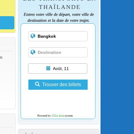
THAÏLANDE
Entrez votre ville de départ, votre ville de
destination et la date de votre trajet.
en
Août, 11
Trouver des billets
Powered by
12Go Asia
system