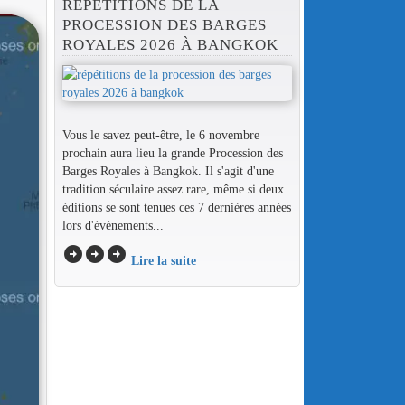
RÉPÉTITIONS DE LA
PROCESSION DES BARGES
ROYALES 2026 À BANGKOK
Vous le savez peut-être, le 6 novembre
prochain aura lieu la grande Procession des
Barges Royales à Bangkok. Il s'agit d'une
tradition séculaire assez rare, même si deux
éditions se sont tenues ces 7 dernières années
lors d'événements...
arrow_circle_right
arrow_circle_right
arrow_circle_right
Lire la suite