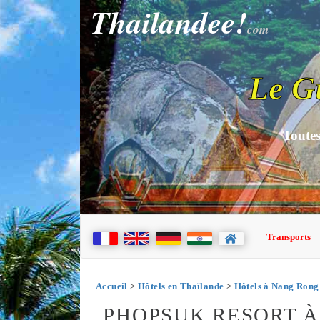
Thailandee!
com
Le G
Toutes
Transports
Accueil
>
Hôtels en Thaïlande
>
Hôtels à Nang Rong
PHOPSUK RESORT 