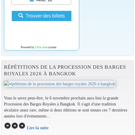
Trouver des billets
Powered by
12Go Asia
system
RÉPÉTITIONS DE LA PROCESSION DES BARGES
ROYALES 2026 À BANGKOK
Vous le savez peut-être, le 6 novembre prochain aura lieu la grande
Procession des Barges Royales à Bangkok. Il s'agit d'une tradition
séculaire assez rare, même si deux éditions se sont tenues ces 7 dernières
années lors d'événements...
arrow_circle_right
arrow_circle_right
arrow_circle_right
Lire la suite