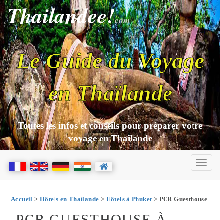
Thailandee!
com
Le Guide du Voyage
en Thaïlande
Toutes les infos et conseils pour préparer votre
voyage en Thaïlande
Accueil
>
Hôtels en Thaïlande
>
Hôtels à Phuket
> PCR Guesthouse
PCR GUESTHOUSE À