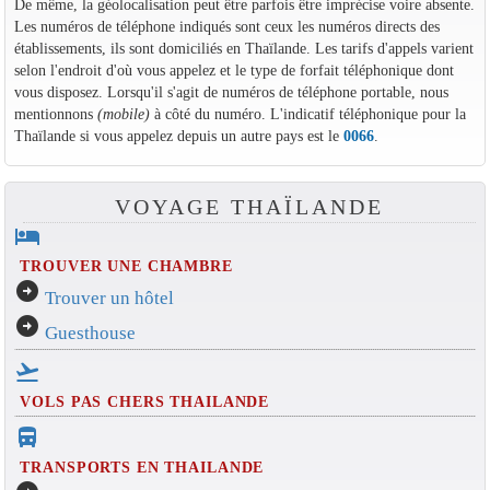
De même, la géolocalisation peut être parfois être imprécise voire absente.
Les numéros de téléphone indiqués sont ceux les numéros directs des
établissements, ils sont domiciliés en Thaïlande. Les tarifs d'appels varient
selon l'endroit d'où vous appelez et le type de forfait téléphonique dont
vous disposez. Lorsqu'il s'agit de numéros de téléphone portable, nous
mentionnons
(mobile)
à côté du numéro. L'indicatif téléphonique pour la
Thaïlande si vous appelez depuis un autre pays est le
0066
.
VOYAGE THAÏLANDE
hotel
TROUVER UNE CHAMBRE
arrow_circle_right
Trouver un hôtel
arrow_circle_right
Guesthouse
flight_takeoff
VOLS PAS CHERS THAILANDE
directions_bus_filled
TRANSPORTS EN THAILANDE