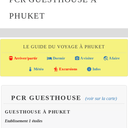
PHUKET
LE GUIDE DU VOYAGE À PHUKET
directions_transit
local_hotel
photo_camera
travel_explore
Arriver/partir
Dormir
A visiter
A faire
thermostat
hiking
info
Météo
Excursions
Infos
PCR GUESTHOUSE
(voir sur la carte)
GUESTHOUSE À PHUKET
Etablissement 1 étoiles