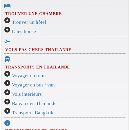
hotel
TROUVER UNE CHAMBRE
arrow_circle_right
Trouver un hôtel
arrow_circle_right
Guesthouse
flight_takeoff
VOLS PAS CHERS THAILANDE
directions_bus_filled
TRANSPORTS EN THAILANDE
arrow_circle_right
Voyager en train
arrow_circle_right
Voyager en bus / van
arrow_circle_right
Vols intérieurs
arrow_circle_right
Bateaux en Thaïlande
arrow_circle_right
Transports Bangkok
info