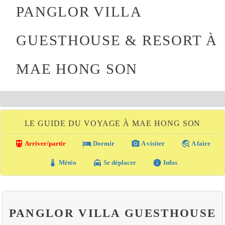
PANGLOR VILLA
GUESTHOUSE & RESORT À
MAE HONG SON
LE GUIDE DU VOYAGE À MAE HONG SON
directions_transit
local_hotel
photo_camera
travel_explore
Arriver/partir
Dormir
A visiter
A faire
thermostat
local_taxi
info
Météo
Se déplacer
Infos
PANGLOR VILLA GUESTHOUSE