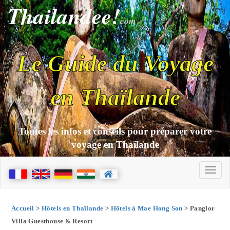
Thailandee!
com
Le Guide du Voyage
en Thaïlande
Toutes les infos et conseils pour préparer votre
voyage en Thaïlande
Accueil
>
Hôtels en Thaïlande
>
Hôtels à Mae Hong Son
> Panglor
Villa Guesthouse & Resort