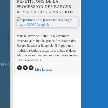
RÉPÉTITIONS DE LA
PROCESSION DES BARGES
ROYALES 2026 À BANGKOK
Vous le savez peut-être, le 6 novembre
prochain aura lieu la grande Procession des
Barges Royales à Bangkok. Il s'agit d'une
tradition séculaire assez rare, même si deux
éditions se sont tenues ces 7 dernières années
lors d'événements...
arrow_circle_right
arrow_circle_right
arrow_circle_right
Lire la suite