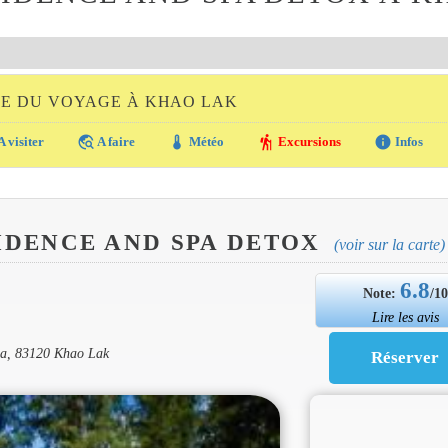
DE DU VOYAGE À KHAO LAK
travel_explore
thermostat
hiking
info
A visiter
A faire
Météo
Excursions
Infos
IDENCE AND SPA DETOX
(voir sur la carte)
6.8
Note:
/1
Lire les avis
ga, 83120 Khao Lak