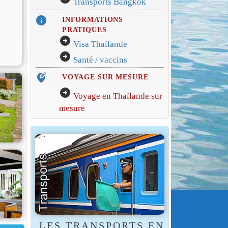
Transports Bangkok
info
INFORMATIONS
PRATIQUES
arrow_circle_right
Visa Thaïlande
arrow_circle_right
Santé / vaccins
edit_location_alt
VOYAGE SUR MESURE
arrow_circle_right
Voyage en Thaïlande sur
mesure
LES TRANSPORTS EN