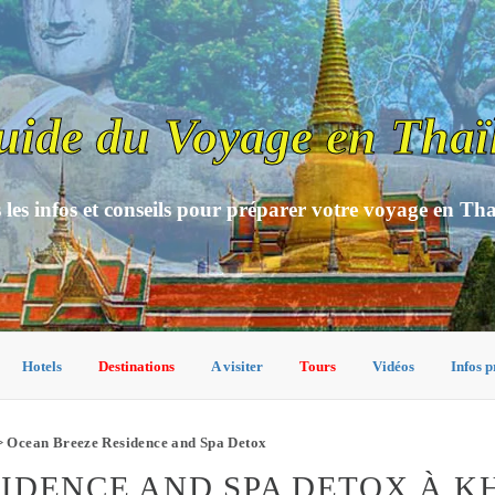
uide du Voyage en Thaï
 les infos et conseils pour préparer votre voyage en Th
Hotels
Destinations
A visiter
Tours
Vidéos
Infos p
 Ocean Breeze Residence and Spa Detox
IDENCE AND SPA DETOX À K