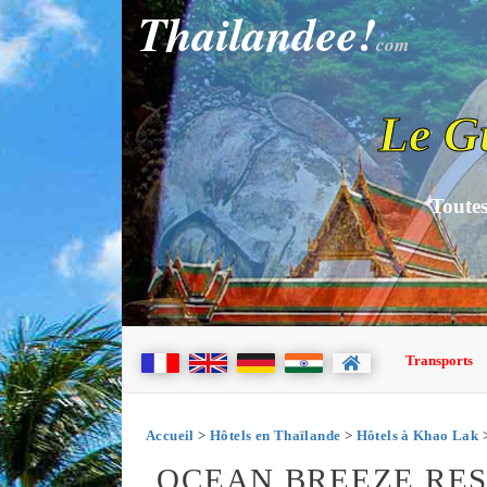
Thailandee!
com
Le G
Toutes
Transports
Accueil
>
Hôtels en Thaïlande
>
Hôtels à Khao Lak
>
OCEAN BREEZE RES