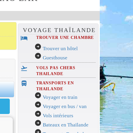
VOYAGE THAÏLANDE
hotel
TROUVER UNE CHAMBRE
arrow_circle_right
Trouver un hôtel
arrow_circle_right
Guesthouse
flight_takeoff
VOLS PAS CHERS
THAILANDE
directions_bus_filled
TRANSPORTS EN
0
THAILANDE
arrow_circle_right
Voyager en train
arrow_circle_right
Voyager en bus / van
arrow_circle_right
Vols intérieurs
arrow_circle_right
Bateaux en Thaïlande
arrow_circle_right