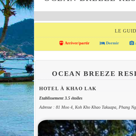
LE GUI
directions_transit
local_hotel
photo_camera
Arriver/partir
Dormir
OCEAN BREEZE RES
HOTEL À KHAO LAK
Etablissement 3.5 étoiles
Adresse : 81 Moo 4, Koh Kho Khao Takuapa, Phang N