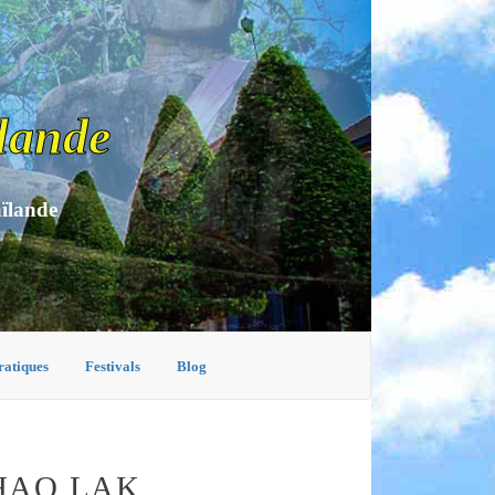
lande
aïlande
ratiques
Festivals
Blog
HAO LAK