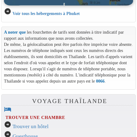
arrow_circle_right
Voir tous les hébergements à Phuket
A noter que
les fourchettes de tarifs sont données à titre indicatif par
rapport aux informations que nous avons collectées.
De même, la géolocalisation peut être parfois être imprécise voire absente.
Les numéros de téléphone indiqués sont ceux les numéros directs des
établissements, ils sont domiciliés en Thaïlande. Les tarifs d'appels varient
selon l'endroit d'où vous appelez et le type de forfait téléphonique dont
vous disposez. Lorsqu'il s'agit de numéros de téléphone portable, nous
mentionnons
(mobile)
à côté du numéro. L'indicatif téléphonique pour la
Thaïlande si vous appelez depuis un autre pays est le
0066
.
VOYAGE THAÏLANDE
hotel
TROUVER UNE CHAMBRE
arrow_circle_right
Trouver un hôtel
arrow_circle_right
Guesthouse