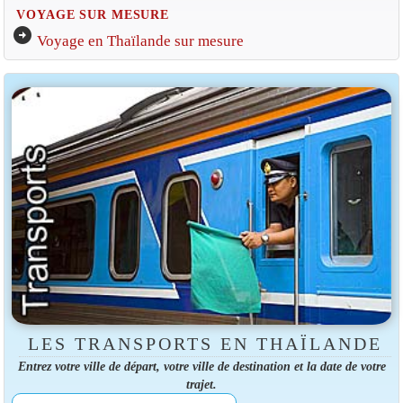
VOYAGE SUR MESURE
arrow_circle_right
Voyage en Thaïlande sur mesure
LES TRANSPORTS EN THAÏLANDE
Entrez votre ville de départ, votre ville de destination et la date de votre
trajet.