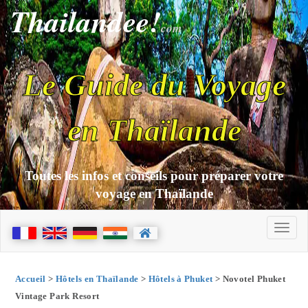
Thailandee!
com
Le Guide du Voyage
en Thaïlande
Toutes les infos et conseils pour préparer votre
voyage en Thaïlande
Accueil
>
Hôtels en Thaïlande
>
Hôtels à Phuket
> Novotel Phuket
Vintage Park Resort