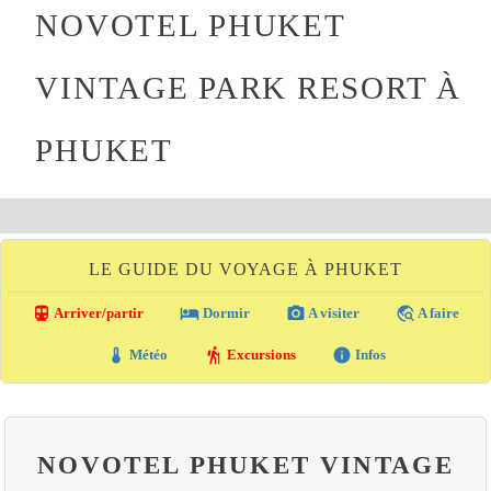
NOVOTEL PHUKET
VINTAGE PARK RESORT À
PHUKET
LE GUIDE DU VOYAGE À PHUKET
directions_transit
local_hotel
photo_camera
travel_explore
Arriver/partir
Dormir
A visiter
A faire
thermostat
hiking
info
Météo
Excursions
Infos
NOVOTEL PHUKET VINTAGE