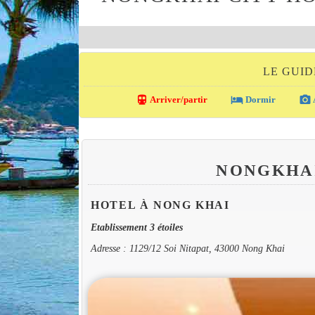
LE GUID
directions_transit
local_hotel
photo_camera
Arriver/partir
Dormir
NONGKHAI
HOTEL À NONG KHAI
Etablissement 3 étoiles
Adresse : 1129/12 Soi Nitapat, 43000 Nong Khai