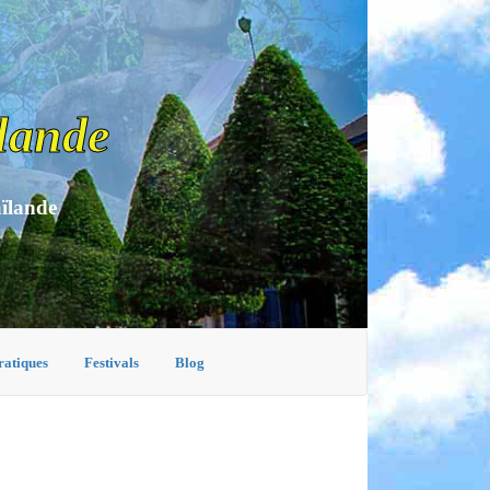
lande
aïlande
ratiques
Festivals
Blog