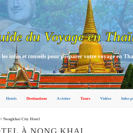
uide du Voyage en Thaï
 les infos et conseils pour préparer votre voyage en Th
Hotels
Destinations
A visiter
Tours
Vidéos
Infos p
> Nongkhai City Hotel
TEL À NONG KHAI