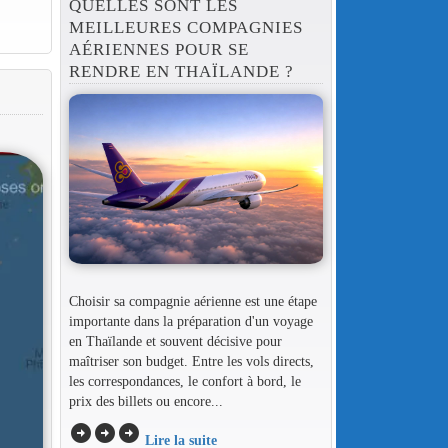
QUELLES SONT LES
MEILLEURES COMPAGNIES
AÉRIENNES POUR SE
RENDRE EN THAÏLANDE ?
Choisir sa compagnie aérienne est une étape
importante dans la préparation d'un voyage
en Thaïlande et souvent décisive pour
maîtriser son budget. Entre les vols directs,
les correspondances, le confort à bord, le
prix des billets ou encore...
arrow_circle_right
arrow_circle_right
arrow_circle_right
Lire la suite