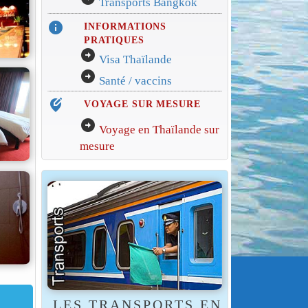
Transports Bangkok
info
INFORMATIONS
PRATIQUES
arrow_circle_right
Visa Thaïlande
arrow_circle_right
Santé / vaccins
edit_location_alt
VOYAGE SUR MESURE
arrow_circle_right
Voyage en Thaïlande sur
mesure
LES TRANSPORTS EN