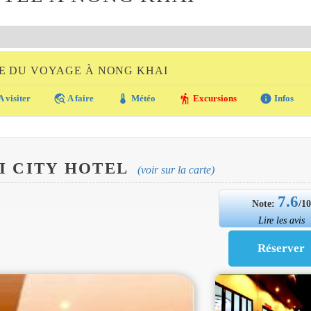
E DU VOYAGE À NONG KHAI
travel_explore
thermostat
hiking
info
A visiter
A faire
Météo
Excursions
Infos
 CITY HOTEL
(voir sur la carte)
7.6
Note:
/1
Lire les avis