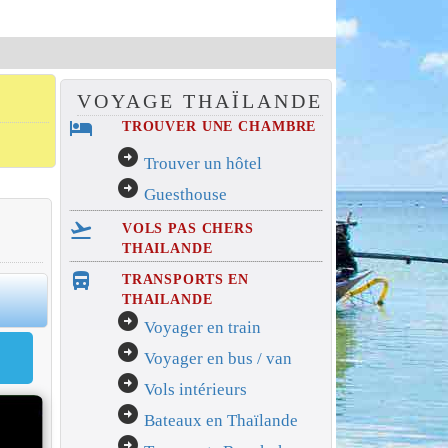
VOYAGE THAÏLANDE
hotel
TROUVER UNE CHAMBRE
arrow_circle_right
Trouver un hôtel
arrow_circle_right
Guesthouse
flight_takeoff
VOLS PAS CHERS
THAILANDE
directions_bus_filled
TRANSPORTS EN
0
THAILANDE
arrow_circle_right
Voyager en train
arrow_circle_right
Voyager en bus / van
arrow_circle_right
Vols intérieurs
arrow_circle_right
Bateaux en Thaïlande
arrow_circle_right