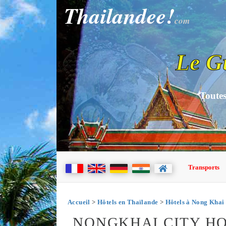
Thailandee!
com
Le G
Toutes
Transports
Accueil
>
Hôtels en Thaïlande
>
Hôtels à Nong Khai
NONGKHAI CITY HO