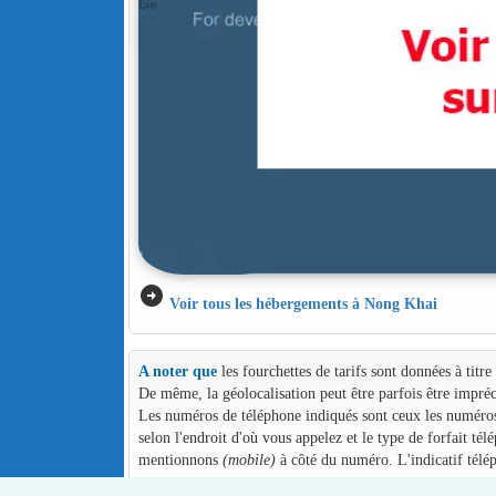
arrow_circle_right
Voir tous les hébergements à Nong Khai
A noter que
les fourchettes de tarifs sont données à titr
De même, la géolocalisation peut être parfois être impréc
Les numéros de téléphone indiqués sont ceux les numéros d
selon l'endroit d'où vous appelez et le type de forfait té
mentionnons
(mobile)
à côté du numéro. L'indicatif télé