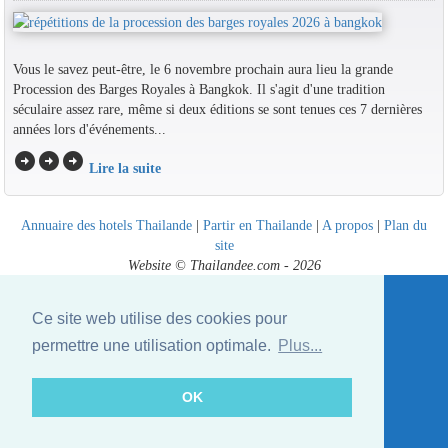
Vous le savez peut-être, le 6 novembre prochain aura lieu la grande
Procession des Barges Royales à Bangkok. Il s'agit d'une tradition
séculaire assez rare, même si deux éditions se sont tenues ces 7 dernières
années lors d'événements...
arrow_circle_right
arrow_circle_right
arrow_circle_right
Lire la suite
Annuaire des hotels Thailande
|
Partir en Thailande
|
A propos
|
Plan du
site
Website © Thailandee.com - 2026
Ce site web utilise des cookies pour
permettre une utilisation optimale.
Plus...
OK