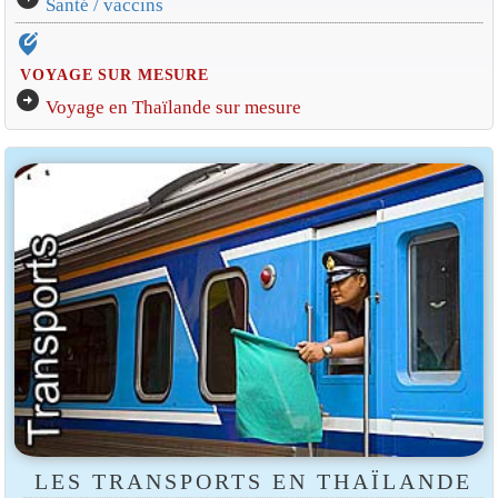
Santé / vaccins
edit_location_alt
VOYAGE SUR MESURE
arrow_circle_right
Voyage en Thaïlande sur mesure
LES TRANSPORTS EN THAÏLANDE