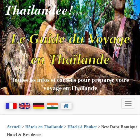
Thailandee!
com
Le Guide du Voyage
en Thaïlande
Toutes les infos et conseils pour préparer votre
voyage en Thaïlande
Accueil
>
Hôtels en Thaïlande
>
Hôtels à Phuket
> New Dara Boutique
Hotel & Residence