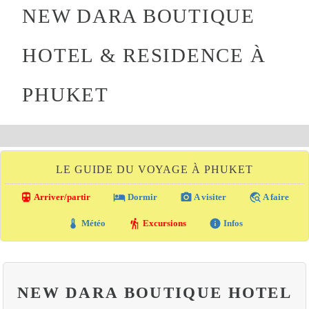
NEW DARA BOUTIQUE
HOTEL & RESIDENCE À
PHUKET
LE GUIDE DU VOYAGE À PHUKET
directions_transit
local_hotel
photo_camera
travel_explore
Arriver/partir
Dormir
A visiter
A faire
thermostat
hiking
info
Météo
Excursions
Infos
NEW DARA BOUTIQUE HOTEL