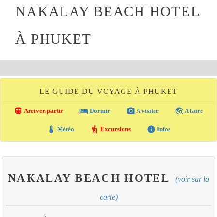
NAKALAY BEACH HOTEL
À PHUKET
LE GUIDE DU VOYAGE À PHUKET
directions_transit
local_hotel
photo_camera
travel_explore
Arriver/partir
Dormir
A visiter
A faire
thermostat
hiking
info
Météo
Excursions
Infos
NAKALAY BEACH HOTEL
(voir sur la
carte)