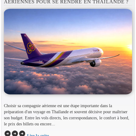
AÉRIENNES POUR SE RENDRE EN THAÏLANDE ?
Choisir sa compagnie aérienne est une étape importante dans la
préparation d'un voyage en Thaïlande et souvent décisive pour maîtriser
son budget. Entre les vols directs, les correspondances, le confort à bord,
le prix des billets ou encore...
arrow_circle_right
arrow_circle_right
arrow_circle_right
Lire la suite