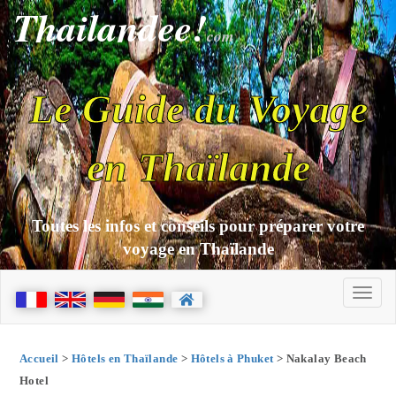
Thailandee!
com
Le Guide du Voyage
en Thaïlande
Toutes les infos et conseils pour préparer votre
voyage en Thaïlande
Accueil
>
Hôtels en Thaïlande
>
Hôtels à Phuket
> Nakalay Beach
Hotel