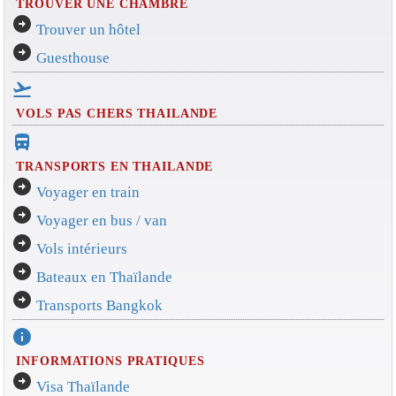
TROUVER UNE CHAMBRE
arrow_circle_right
Trouver un hôtel
arrow_circle_right
Guesthouse
flight_takeoff
VOLS PAS CHERS THAILANDE
directions_bus_filled
TRANSPORTS EN THAILANDE
arrow_circle_right
Voyager en train
arrow_circle_right
Voyager en bus / van
arrow_circle_right
Vols intérieurs
arrow_circle_right
Bateaux en Thaïlande
arrow_circle_right
Transports Bangkok
info
INFORMATIONS PRATIQUES
arrow_circle_right
Visa Thaïlande