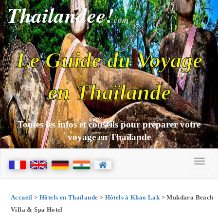
Thailandee!
com
Le Guide du Voyage
en Thaïlande
Toutes les infos et conseils pour préparer votre
voyage en Thaïlande
Accueil
>
Hôtels en Thaïlande
>
Hôtels à Khao Lak
> Mukdara Beach
Villa & Spa Hotel