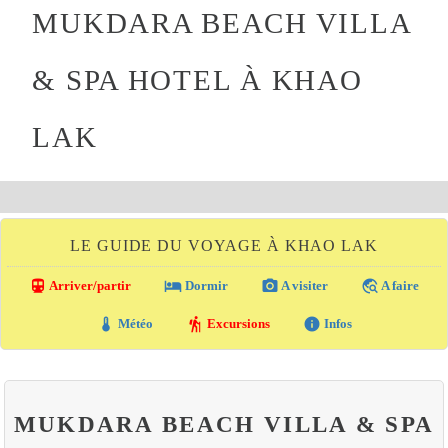
MUKDARA BEACH VILLA
& SPA HOTEL À KHAO
LAK
LE GUIDE DU VOYAGE À KHAO LAK
directions_transit
local_hotel
photo_camera
travel_explore
Arriver/partir
Dormir
A visiter
A faire
thermostat
hiking
info
Météo
Excursions
Infos
MUKDARA BEACH VILLA & SPA