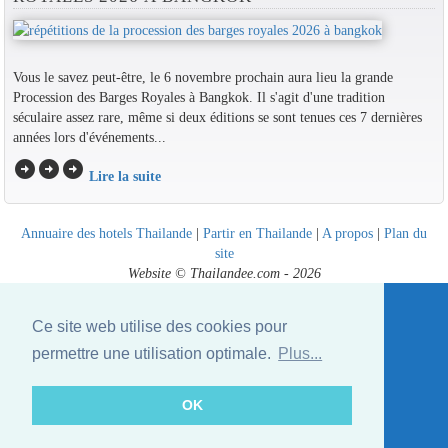
Vous le savez peut-être, le 6 novembre prochain aura lieu la grande
Procession des Barges Royales à Bangkok. Il s'agit d'une tradition
séculaire assez rare, même si deux éditions se sont tenues ces 7 dernières
années lors d'événements...
arrow_circle_right
arrow_circle_right
arrow_circle_right
Lire la suite
Annuaire des hotels Thailande
|
Partir en Thailande
|
A propos
|
Plan du
site
Website © Thailandee.com - 2026
Ce site web utilise des cookies pour
permettre une utilisation optimale.
Plus...
OK