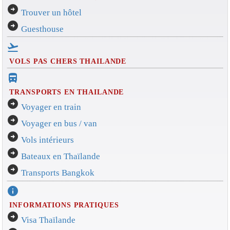
arrow_circle_right
Trouver un hôtel
arrow_circle_right
Guesthouse
flight_takeoff
VOLS PAS CHERS THAILANDE
directions_bus_filled
TRANSPORTS EN THAILANDE
arrow_circle_right
Voyager en train
arrow_circle_right
Voyager en bus / van
arrow_circle_right
Vols intérieurs
arrow_circle_right
Bateaux en Thaïlande
arrow_circle_right
Transports Bangkok
info
INFORMATIONS PRATIQUES
arrow_circle_right
Visa Thaïlande