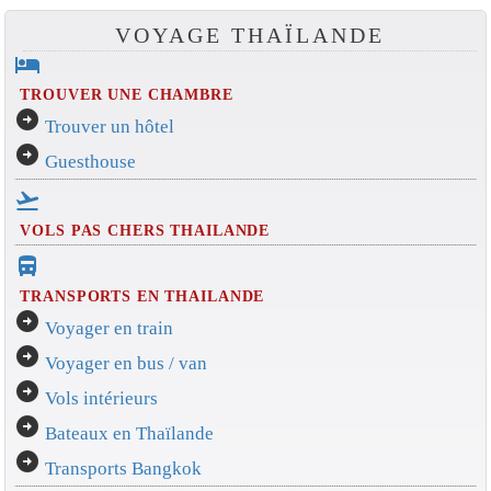
VOYAGE THAÏLANDE
hotel
TROUVER UNE CHAMBRE
arrow_circle_right
Trouver un hôtel
arrow_circle_right
Guesthouse
flight_takeoff
VOLS PAS CHERS THAILANDE
directions_bus_filled
TRANSPORTS EN THAILANDE
arrow_circle_right
Voyager en train
arrow_circle_right
Voyager en bus / van
arrow_circle_right
Vols intérieurs
arrow_circle_right
Bateaux en Thaïlande
arrow_circle_right
Transports Bangkok