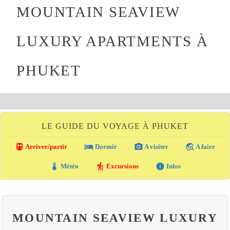
MOUNTAIN SEAVIEW
LUXURY APARTMENTS À
PHUKET
LE GUIDE DU VOYAGE À PHUKET
directions_transit
local_hotel
photo_camera
travel_explore
Arriver/partir
Dormir
A visiter
A faire
thermostat
hiking
info
Météo
Excursions
Infos
MOUNTAIN SEAVIEW LUXURY