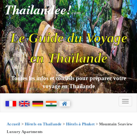
Thailandee!
com
Le Guide du Voyage
en Thaïlande
Toutes les infos et conseils pour préparer votre
voyage en Thaïlande
Accueil
>
Hôtels en Thaïlande
>
Hôtels à Phuket
> Mountain Seaview
Luxury Apartments