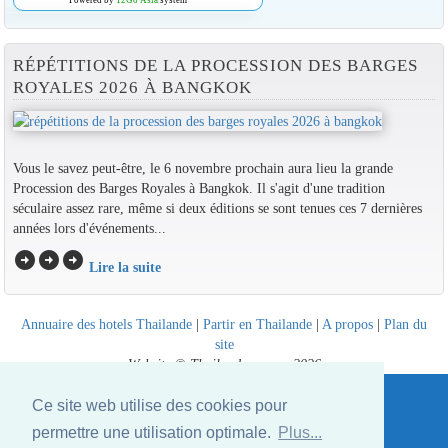
RÉPÉTITIONS DE LA PROCESSION DES BARGES
ROYALES 2026 À BANGKOK
Vous le savez peut-être, le 6 novembre prochain aura lieu la grande
Procession des Barges Royales à Bangkok. Il s'agit d'une tradition
séculaire assez rare, même si deux éditions se sont tenues ces 7 dernières
années lors d'événements...
arrow_circle_right
arrow_circle_right
arrow_circle_right
Lire la suite
Annuaire des hotels Thailande
|
Partir en Thailande
|
A propos
|
Plan du
site
Website © Thailandee.com - 2026
Ce site web utilise des cookies pour
permettre une utilisation optimale.
Plus...