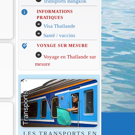
Transports Bangkok
info
INFORMATIONS
PRATIQUES
arrow_circle_right
Visa Thaïlande
arrow_circle_right
Santé / vaccins
edit_location_alt
VOYAGE SUR MESURE
arrow_circle_right
Voyage en Thaïlande sur
mesure
LES TRANSPORTS EN