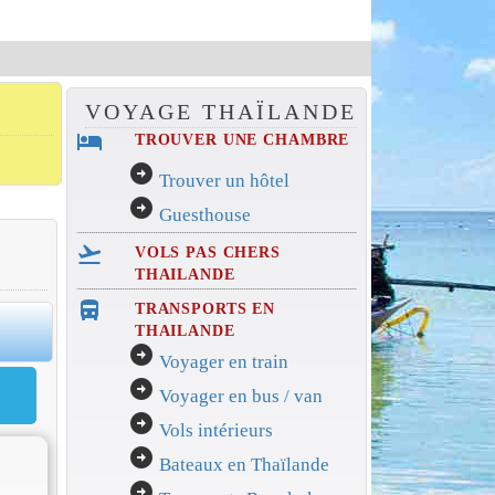
VOYAGE THAÏLANDE
hotel
TROUVER UNE CHAMBRE
arrow_circle_right
Trouver un hôtel
arrow_circle_right
Guesthouse
flight_takeoff
VOLS PAS CHERS
THAILANDE
directions_bus_filled
TRANSPORTS EN
0
THAILANDE
arrow_circle_right
Voyager en train
arrow_circle_right
Voyager en bus / van
arrow_circle_right
Vols intérieurs
arrow_circle_right
Bateaux en Thaïlande
arrow_circle_right