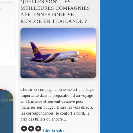
QUELLES SONT LES
MEILLEURES COMPAGNIES
en
AÉRIENNES POUR SE
RENDRE EN THAÏLANDE ?
Choisir sa compagnie aérienne est une étape
importante dans la préparation d'un voyage
en Thaïlande et souvent décisive pour
maîtriser son budget. Entre les vols directs,
les correspondances, le confort à bord, le
prix des billets ou encore...
arrow_circle_right
arrow_circle_right
arrow_circle_right
Lire la suite