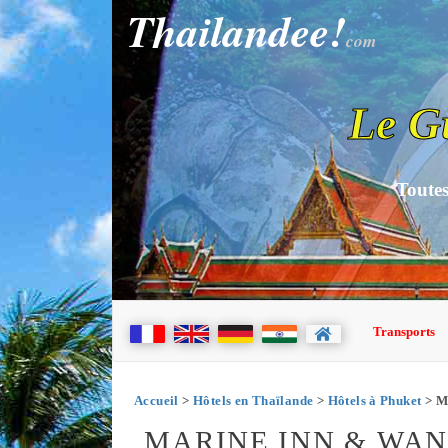
Thailandee!
com
Le G
Toutes
Transports
Accueil
>
Hôtels en Thaïlande
>
Hôtels à Phuket
> M
MARINE INN & WA