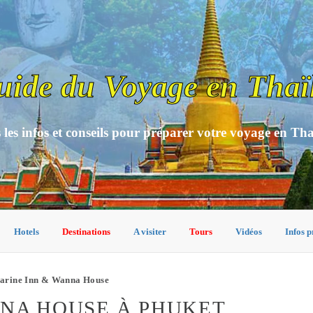
uide du Voyage en Thaï
 les infos et conseils pour préparer votre voyage en Th
Hotels
Destinations
A visiter
Tours
Vidéos
Infos p
arine Inn & Wanna House
NNA HOUSE À PHUKET