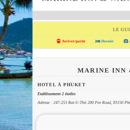
LE GU
directions_transit
local_hotel
photo_camera
Arriver/partir
Dormir
MARINE INN
HOTEL À PHUKET
Etablissement 2 étoiles
Adresse : 247-253 Rat-U-Thit 200 Pee Road, 83150 Ph