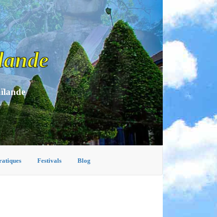
lande
aïlande
ratiques
Festivals
Blog