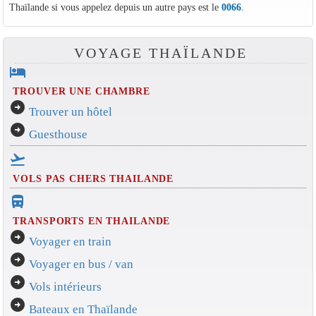
Thaïlande si vous appelez depuis un autre pays est le
0066
.
VOYAGE THAÏLANDE
hotel
TROUVER UNE CHAMBRE
arrow_circle_right
Trouver un hôtel
arrow_circle_right
Guesthouse
flight_takeoff
VOLS PAS CHERS THAILANDE
directions_bus_filled
TRANSPORTS EN THAILANDE
arrow_circle_right
Voyager en train
arrow_circle_right
Voyager en bus / van
arrow_circle_right
Vols intérieurs
arrow_circle_right
Bateaux en Thaïlande