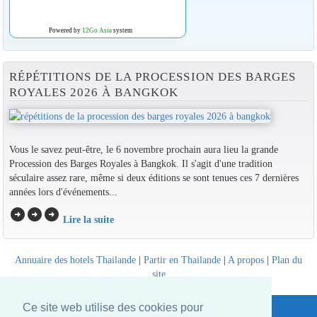
Powered by
12Go Asia
system
RÉPÉTITIONS DE LA PROCESSION DES BARGES
ROYALES 2026 À BANGKOK
Vous le savez peut-être, le 6 novembre prochain aura lieu la grande
Procession des Barges Royales à Bangkok. Il s'agit d'une tradition
séculaire assez rare, même si deux éditions se sont tenues ces 7 dernières
années lors d'événements...
arrow_circle_right
arrow_circle_right
arrow_circle_right
Lire la suite
Annuaire des hotels Thailande
|
Partir en Thailande
|
A propos
|
Plan du
site
Website © Thailandee.com - 2026
Ce site web utilise des cookies pour