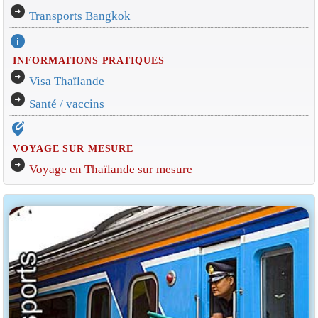
arrow_circle_right
Transports Bangkok
info
INFORMATIONS PRATIQUES
arrow_circle_right
Visa Thaïlande
arrow_circle_right
Santé / vaccins
edit_location_alt
VOYAGE SUR MESURE
arrow_circle_right
Voyage en Thaïlande sur mesure