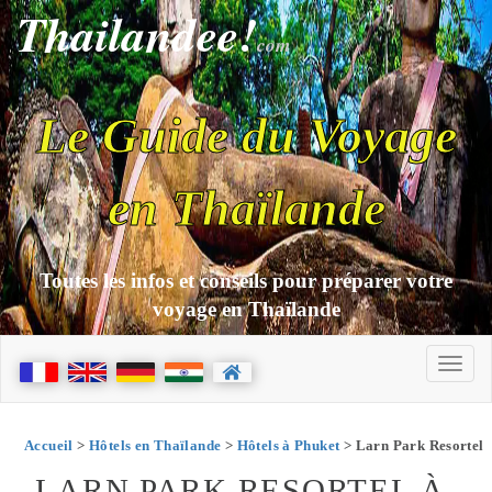
Thailandee!
com
Le Guide du Voyage
en Thaïlande
Toutes les infos et conseils pour préparer votre
voyage en Thaïlande
Accueil
>
Hôtels en Thaïlande
>
Hôtels à Phuket
> Larn Park Resortel
LARN PARK RESORTEL À