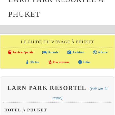
PHUKET
LE GUIDE DU VOYAGE À PHUKET
directions_transit
local_hotel
photo_camera
travel_explore
Arriver/partir
Dormir
A visiter
A faire
thermostat
hiking
info
Météo
Excursions
Infos
LARN PARK RESORTEL
(voir sur la
carte)
HOTEL À PHUKET