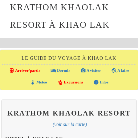
KRATHOM KHAOLAK
RESORT À KHAO LAK
LE GUIDE DU VOYAGE À KHAO LAK
directions_transit
local_hotel
photo_camera
travel_explore
Arriver/partir
Dormir
A visiter
A faire
thermostat
hiking
info
Météo
Excursions
Infos
KRATHOM KHAOLAK RESORT
(voir sur la carte)