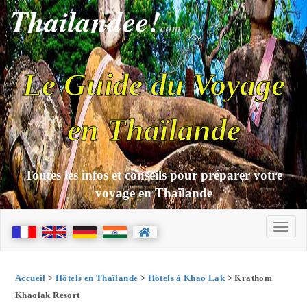
Thailandee!
com
Le Guide du Voyage
en Thaïlande
Toutes les infos et conseils pour préparer votre
voyage en Thaïlande
Accueil
>
Hôtels en Thaïlande
>
Hôtels à Khao Lak
> Krathom
Khaolak Resort