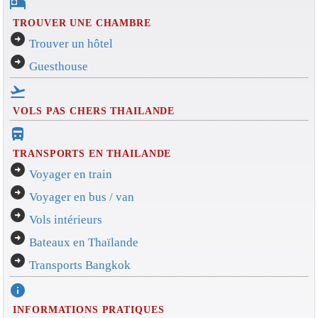
hotel
TROUVER UNE CHAMBRE
arrow_circle_right
Trouver un hôtel
arrow_circle_right
Guesthouse
flight_takeoff
VOLS PAS CHERS THAILANDE
directions_bus_filled
TRANSPORTS EN THAILANDE
arrow_circle_right
Voyager en train
arrow_circle_right
Voyager en bus / van
arrow_circle_right
Vols intérieurs
arrow_circle_right
Bateaux en Thaïlande
arrow_circle_right
Transports Bangkok
info
INFORMATIONS PRATIQUES