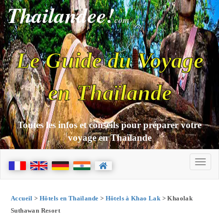
Thailandee!
com
Le Guide du Voyage
en Thaïlande
Toutes les infos et conseils pour préparer votre
voyage en Thaïlande
Accueil
>
Hôtels en Thaïlande
>
Hôtels à Khao Lak
> Khaolak
Suthawan Resort