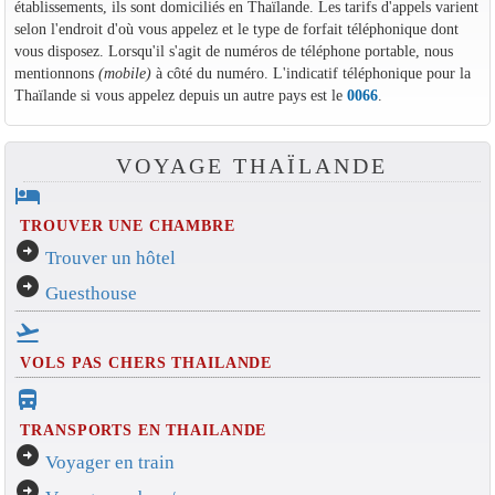
établissements, ils sont domiciliés en Thaïlande. Les tarifs d'appels varient
selon l'endroit d'où vous appelez et le type de forfait téléphonique dont
vous disposez. Lorsqu'il s'agit de numéros de téléphone portable, nous
mentionnons
(mobile)
à côté du numéro. L'indicatif téléphonique pour la
Thaïlande si vous appelez depuis un autre pays est le
0066
.
VOYAGE THAÏLANDE
hotel
TROUVER UNE CHAMBRE
arrow_circle_right
Trouver un hôtel
arrow_circle_right
Guesthouse
flight_takeoff
VOLS PAS CHERS THAILANDE
directions_bus_filled
TRANSPORTS EN THAILANDE
arrow_circle_right
Voyager en train
arrow_circle_right