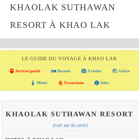
KHAOLAK SUTHAWAN
RESORT À KHAO LAK
LE GUIDE DU VOYAGE À KHAO LAK
directions_transit
local_hotel
photo_camera
travel_explore
Arriver/partir
Dormir
A visiter
A faire
thermostat
hiking
info
Météo
Excursions
Infos
KHAOLAK SUTHAWAN RESORT
(voir sur la carte)