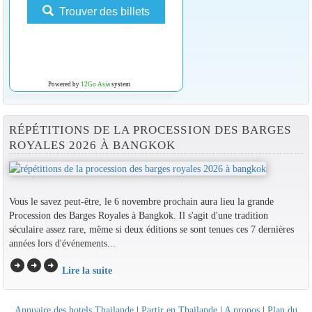
Trouver des billets
Powered by
12Go Asia
system
RÉPÉTITIONS DE LA PROCESSION DES BARGES
ROYALES 2026 À BANGKOK
Vous le savez peut-être, le 6 novembre prochain aura lieu la grande
Procession des Barges Royales à Bangkok. Il s'agit d'une tradition
séculaire assez rare, même si deux éditions se sont tenues ces 7 dernières
années lors d'événements...
arrow_circle_right
arrow_circle_right
arrow_circle_right
Lire la suite
Annuaire des hotels Thailande
|
Partir en Thailande
|
A propos
|
Plan du