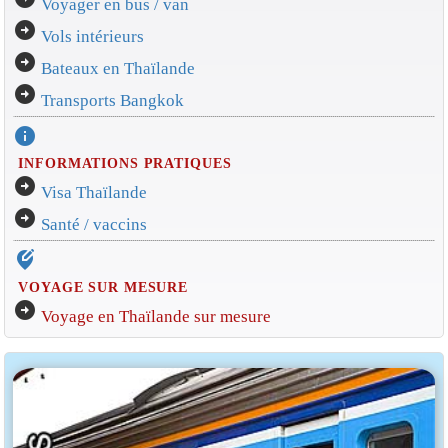
Voyager en bus / van
arrow_circle_right
Vols intérieurs
arrow_circle_right
Bateaux en Thaïlande
arrow_circle_right
Transports Bangkok
info
INFORMATIONS PRATIQUES
arrow_circle_right
Visa Thaïlande
arrow_circle_right
Santé / vaccins
edit_location_alt
VOYAGE SUR MESURE
arrow_circle_right
Voyage en Thaïlande sur mesure