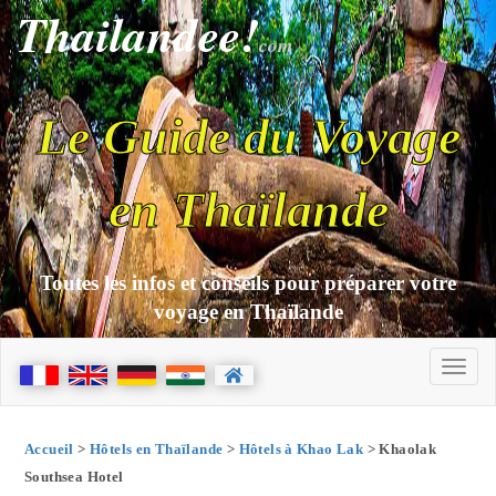
Thailandee!
com
Le Guide du Voyage
en Thaïlande
Toutes les infos et conseils pour préparer votre
voyage en Thaïlande
Accueil
>
Hôtels en Thaïlande
>
Hôtels à Khao Lak
> Khaolak
Southsea Hotel