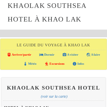
KHAOLAK SOUTHSEA
HOTEL À KHAO LAK
LE GUIDE DU VOYAGE À KHAO LAK
directions_transit
local_hotel
photo_camera
travel_explore
Arriver/partir
Dormir
A visiter
A faire
thermostat
hiking
info
Météo
Excursions
Infos
KHAOLAK SOUTHSEA HOTEL
(voir sur la carte)