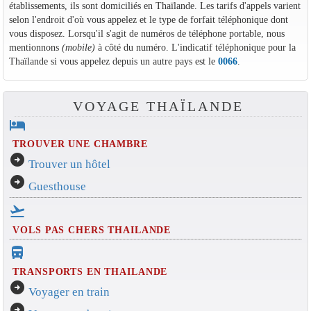
établissements, ils sont domiciliés en Thaïlande. Les tarifs d'appels varient
selon l'endroit d'où vous appelez et le type de forfait téléphonique dont
vous disposez. Lorsqu'il s'agit de numéros de téléphone portable, nous
mentionnons
(mobile)
à côté du numéro. L'indicatif téléphonique pour la
Thaïlande si vous appelez depuis un autre pays est le
0066
.
VOYAGE THAÏLANDE
hotel
TROUVER UNE CHAMBRE
arrow_circle_right
Trouver un hôtel
arrow_circle_right
Guesthouse
flight_takeoff
VOLS PAS CHERS THAILANDE
directions_bus_filled
TRANSPORTS EN THAILANDE
arrow_circle_right
Voyager en train
arrow_circle_right