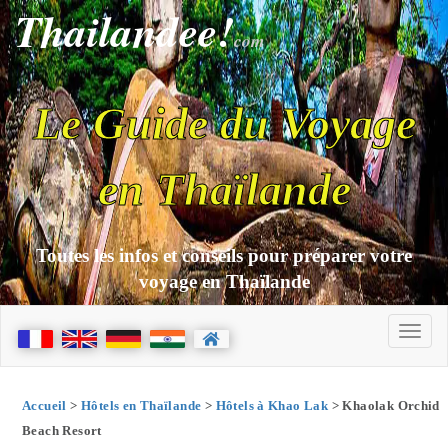
Thailandee!
com
Le Guide du Voyage
en Thaïlande
Toutes les infos et conseils pour préparer votre
voyage en Thaïlande
Accueil
>
Hôtels en Thaïlande
>
Hôtels à Khao Lak
> Khaolak Orchid
Beach Resort