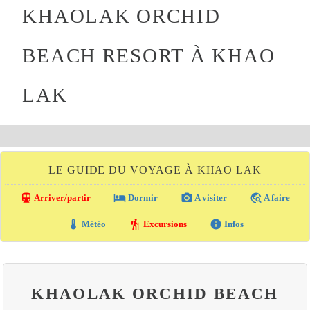
KHAOLAK ORCHID
BEACH RESORT À KHAO
LAK
LE GUIDE DU VOYAGE À KHAO LAK
directions_transit
local_hotel
photo_camera
travel_explore
Arriver/partir
Dormir
A visiter
A faire
thermostat
hiking
info
Météo
Excursions
Infos
KHAOLAK ORCHID BEACH