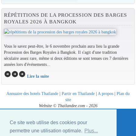
RÉPÉTITIONS DE LA PROCESSION DES BARGES
ROYALES 2026 À BANGKOK
Vous le savez peut-être, le 6 novembre prochain aura lieu la grande
Procession des Barges Royales à Bangkok. Il s'agit d'une tradition
séculaire assez rare, même si deux éditions se sont tenues ces 7 dernières
années lors d'événements...
arrow_circle_right
arrow_circle_right
arrow_circle_right
Lire la suite
Annuaire des hotels Thailande
|
Partir en Thailande
|
A propos
|
Plan du
site
Website © Thailandee.com - 2026
Ce site web utilise des cookies pour
permettre une utilisation optimale.
Plus...