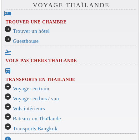
VOYAGE THAÏLANDE
hotel
TROUVER UNE CHAMBRE
arrow_circle_right
Trouver un hôtel
arrow_circle_right
Guesthouse
flight_takeoff
VOLS PAS CHERS THAILANDE
directions_bus_filled
TRANSPORTS EN THAILANDE
arrow_circle_right
Voyager en train
arrow_circle_right
Voyager en bus / van
arrow_circle_right
Vols intérieurs
arrow_circle_right
Bateaux en Thaïlande
arrow_circle_right
Transports Bangkok
info