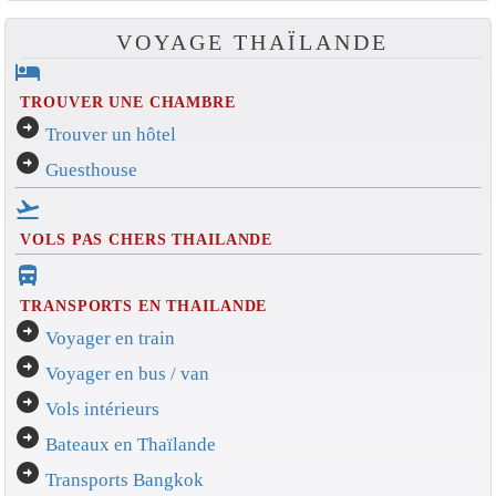
VOYAGE THAÏLANDE
hotel
TROUVER UNE CHAMBRE
arrow_circle_right
Trouver un hôtel
arrow_circle_right
Guesthouse
flight_takeoff
VOLS PAS CHERS THAILANDE
directions_bus_filled
TRANSPORTS EN THAILANDE
arrow_circle_right
Voyager en train
arrow_circle_right
Voyager en bus / van
arrow_circle_right
Vols intérieurs
arrow_circle_right
Bateaux en Thaïlande
arrow_circle_right
Transports Bangkok