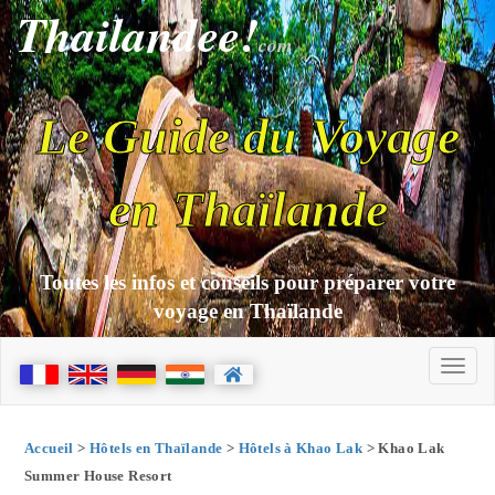
Thailandee!
com
Le Guide du Voyage
en Thaïlande
Toutes les infos et conseils pour préparer votre
voyage en Thaïlande
Accueil
>
Hôtels en Thaïlande
>
Hôtels à Khao Lak
> Khao Lak
Summer House Resort