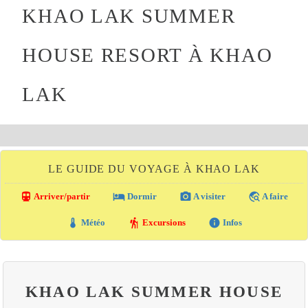
KHAO LAK SUMMER
HOUSE RESORT À KHAO
LAK
LE GUIDE DU VOYAGE À KHAO LAK
directions_transit
local_hotel
photo_camera
travel_explore
Arriver/partir
Dormir
A visiter
A faire
thermostat
hiking
info
Météo
Excursions
Infos
KHAO LAK SUMMER HOUSE