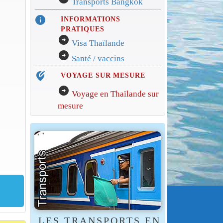
Transports Bangkok
info
INFORMATIONS
PRATIQUES
arrow_circle_right
Visa Thaïlande
arrow_circle_right
Santé / vaccins
edit_location_alt
VOYAGE SUR MESURE
arrow_circle_right
Voyage en Thaïlande sur
mesure
LES TRANSPORTS EN