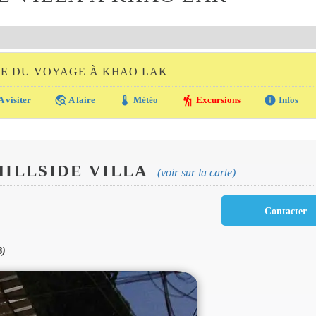
DE DU VOYAGE À KHAO LAK
travel_explore
thermostat
hiking
info
A visiter
A faire
Météo
Excursions
Infos
HILLSIDE VILLA
(voir sur la carte)
B)