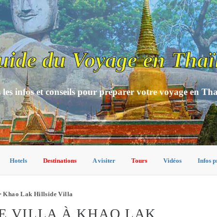
uide du Voyage en Thaï
 les infos et conseils pour préparer votre voyage en Th
Hotels
Destinations
A visiter
Tours
Vidéos
Infos p
 Khao Lak Hillside Villa
E VILLA À KHAO LAK