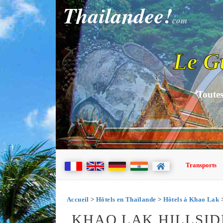
Thailandee!
com
Le G
Toutes
Transports
Accueil
>
Hôtels en Thaïlande
>
Hôtels à Khao Lak
>
KHAO LAK HILLSID