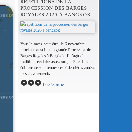
RÉPÉTITIONS DE LA
PROCESSION DES BARGES
ROYALES 2026 À BANGKOK
Vous le savez peut-être, le 6 novembre
prochain aura lieu la grande Procession des
Barges Royales à Bangkok. Il s'agit d'une
tradition séculaire assez rare, même si deux
éditions se sont tenues ces 7 dernières années
lors d'événements...
arrow_circle_right
arrow_circle_right
arrow_circle_right
Lire la suite