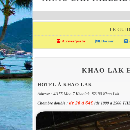
LE GUI
directions_transit
local_hotel
photo_camera
Arriver/partir
Dormir
KHAO LAK 
HOTEL À KHAO LAK
Adresse : 4/155 Moo 7 Khaolak, 82190 Khao Lak
de 26 à 64€
Chambre double :
(de 1000 a 2500 TH