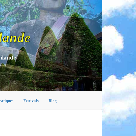
lande
aïlande
ratiques
Festivals
Blog