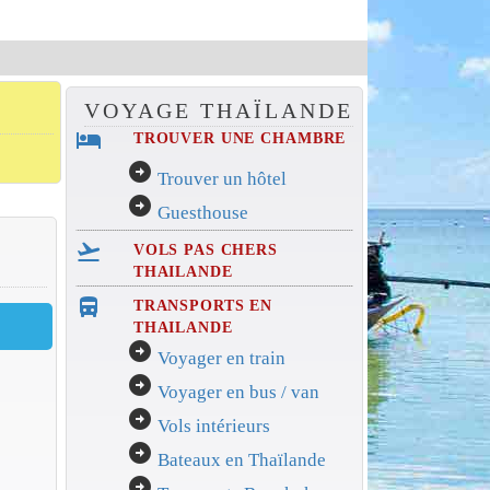
VOYAGE THAÏLANDE
hotel
TROUVER UNE CHAMBRE
arrow_circle_right
Trouver un hôtel
arrow_circle_right
Guesthouse
flight_takeoff
VOLS PAS CHERS
THAILANDE
directions_bus_filled
TRANSPORTS EN
THAILANDE
arrow_circle_right
Voyager en train
arrow_circle_right
Voyager en bus / van
arrow_circle_right
Vols intérieurs
arrow_circle_right
Bateaux en Thaïlande
arrow_circle_right