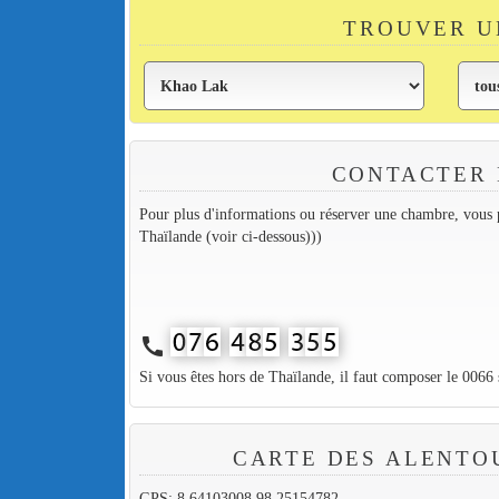
TROUVER U
CONTACTER 
Pour plus d'informations ou réserver une chambre, vous p
Thaïlande (voir ci-dessous)))
call
Si vous êtes hors de Thaïlande, il faut composer le 0066
CARTE DES ALENTOU
GPS: 8.64103008,98.25154782