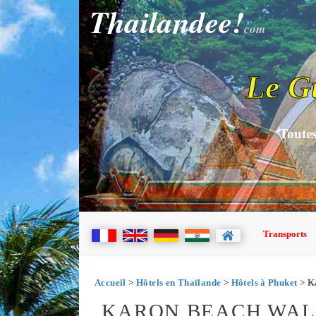
Thailandee!
com
Le G
Toutes
Transports
Accueil
>
Hôtels en Thaïlande
>
Hôtels à Phuket
> K
KARON BEACH WAL