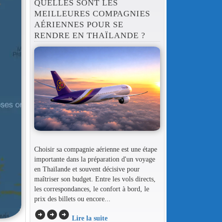
QUELLES SONT LES
MEILLEURES COMPAGNIES
AÉRIENNES POUR SE
RENDRE EN THAÏLANDE ?
Choisir sa compagnie aérienne est une étape
importante dans la préparation d'un voyage
en Thaïlande et souvent décisive pour
maîtriser son budget. Entre les vols directs,
les correspondances, le confort à bord, le
prix des billets ou encore...
arrow_circle_right
arrow_circle_right
arrow_circle_right
Lire la suite