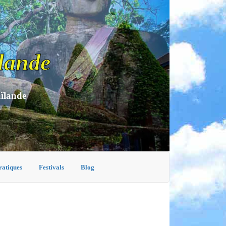
lande
aïlande
ratiques
Festivals
Blog