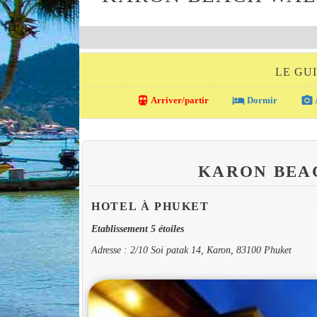
LE GU
directions_transit
local_hotel
photo_camera
Arriver/partir
Dormir
KARON BEA
HOTEL À PHUKET
Etablissement 5 étoiles
Adresse : 2/10 Soi patak 14, Karon, 83100 Phuket