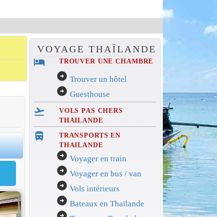
VOYAGE THAÏLANDE
hotel
TROUVER UNE CHAMBRE
arrow_circle_right
Trouver un hôtel
arrow_circle_right
Guesthouse
flight_takeoff
VOLS PAS CHERS
THAILANDE
directions_bus_filled
TRANSPORTS EN
0
THAILANDE
arrow_circle_right
Voyager en train
arrow_circle_right
Voyager en bus / van
arrow_circle_right
Vols intérieurs
arrow_circle_right
Bateaux en Thaïlande
arrow_circle_right