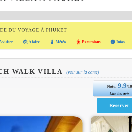
IDE DU VOYAGE À PHUKET
travel_explore
thermostat
hiking
info
A visiter
A faire
Météo
Excursions
Infos
CH WALK VILLA
(voir sur la carte)
9.9
Note:
/1
Lire les avis