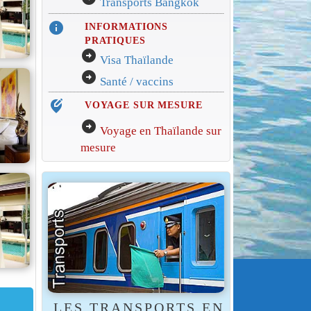
Transports Bangkok
info
INFORMATIONS
PRATIQUES
arrow_circle_right
Visa Thaïlande
arrow_circle_right
Santé / vaccins
edit_location_alt
VOYAGE SUR MESURE
arrow_circle_right
Voyage en Thaïlande sur
mesure
LES TRANSPORTS EN