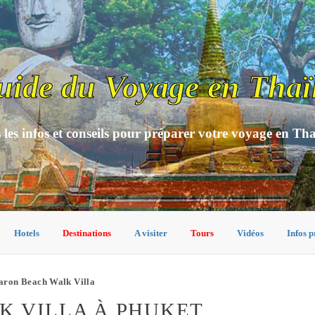
uide du Voyage en Thaï
 les infos et conseils pour préparer votre voyage en Th
Hotels
Destinations
A visiter
Tours
Vidéos
Infos p
aron Beach Walk Villa
K VILLA À PHUKET