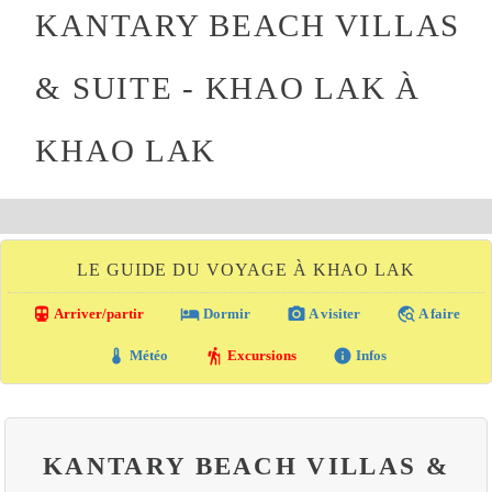
KANTARY BEACH VILLAS
& SUITE - KHAO LAK À
KHAO LAK
LE GUIDE DU VOYAGE À KHAO LAK
directions_transit
local_hotel
photo_camera
travel_explore
Arriver/partir
Dormir
A visiter
A faire
thermostat
hiking
info
Météo
Excursions
Infos
KANTARY BEACH VILLAS &