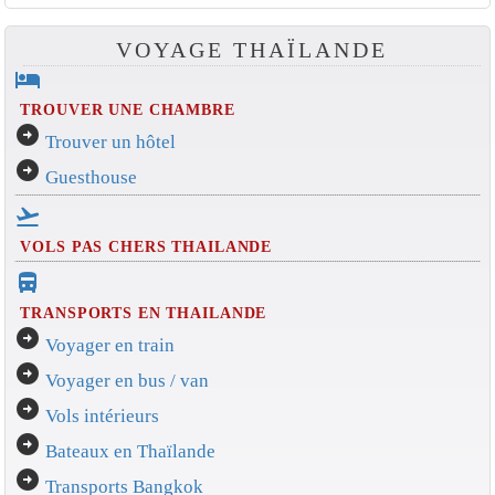
VOYAGE THAÏLANDE
hotel
TROUVER UNE CHAMBRE
arrow_circle_right
Trouver un hôtel
arrow_circle_right
Guesthouse
flight_takeoff
VOLS PAS CHERS THAILANDE
directions_bus_filled
TRANSPORTS EN THAILANDE
arrow_circle_right
Voyager en train
arrow_circle_right
Voyager en bus / van
arrow_circle_right
Vols intérieurs
arrow_circle_right
Bateaux en Thaïlande
arrow_circle_right
Transports Bangkok