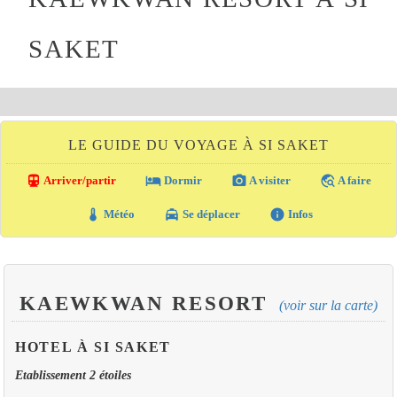
SAKET
LE GUIDE DU VOYAGE À SI SAKET
directions_transit
local_hotel
photo_camera
travel_explore
Arriver/partir
Dormir
A visiter
A faire
thermostat
local_taxi
info
Météo
Se déplacer
Infos
KAEWKWAN RESORT
(voir sur la carte)
HOTEL À SI SAKET
Etablissement 2 étoiles