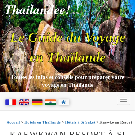
Thailandee!
com
Le Guide du Voyage
en Thaïlande
Toutes les infos et conseils pour préparer votre
voyage en Thaïlande
Accueil
>
Hôtels en Thaïlande
>
Hôtels à Si Saket
> Kaewkwan Resort
KAEWKWAN RESORT À SI