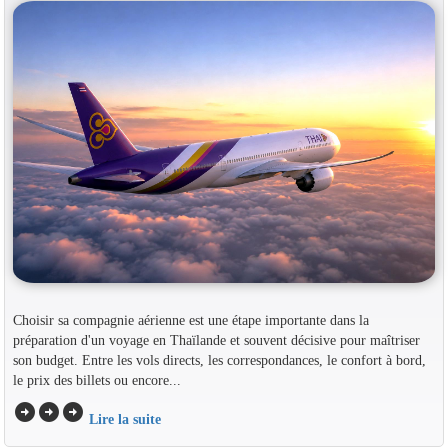
Choisir sa compagnie aérienne est une étape importante dans la
préparation d'un voyage en Thaïlande et souvent décisive pour maîtriser
son budget. Entre les vols directs, les correspondances, le confort à bord,
le prix des billets ou encore...
arrow_circle_right
arrow_circle_right
arrow_circle_right
Lire la suite