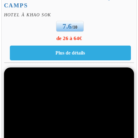
CAMPS
HOTEL À KHAO SOK
7.6
/10
de 26 à 64€