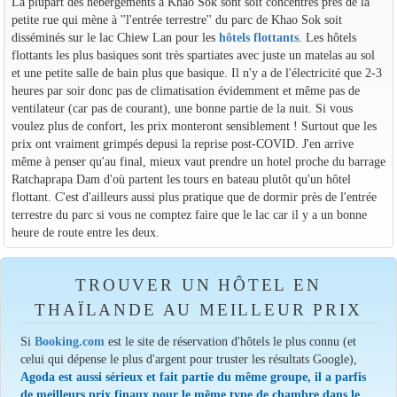
La plupart des hébergements à Khao Sok sont soit concentrés près de la
petite rue qui mène à ''l'entrée terrestre'' du parc de Khao Sok soit
disséminés sur le lac Chiew Lan pour les
hôtels flottants
. Les hôtels
flottants les plus basiques sont très spartiates avec juste un matelas au sol
et une petite salle de bain plus que basique. Il n'y a de l'électricité que 2-3
heures par soir donc pas de climatisation évidemment et même pas de
ventilateur (car pas de courant), une bonne partie de la nuit. Si vous
voulez plus de confort, les prix monteront sensiblement ! Surtout que les
prix ont vraiment grimpés depusi la reprise post-COVID. J'en arrive
même à penser qu'au final, mieux vaut prendre un hotel proche du barrage
Ratchaprapa Dam d'où partent les tours en bateau plutôt qu'un hôtel
flottant. C'est d'ailleurs aussi plus pratique que de dormir près de l'entrée
terrestre du parc si vous ne comptez faire que le lac car il y a un bonne
heure de route entre les deux.
TROUVER UN HÔTEL EN
THAÏLANDE AU MEILLEUR PRIX
Si
Booking.com
est le site de réservation d'hôtels le plus connu (et
celui qui dépense le plus d'argent pour truster les résultats Google),
Agoda est aussi sérieux et fait partie du même groupe, il a parfis
de meilleurs prix finaux pour le même type de chambre dans le