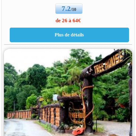
7.2
/10
de 26 à 64€