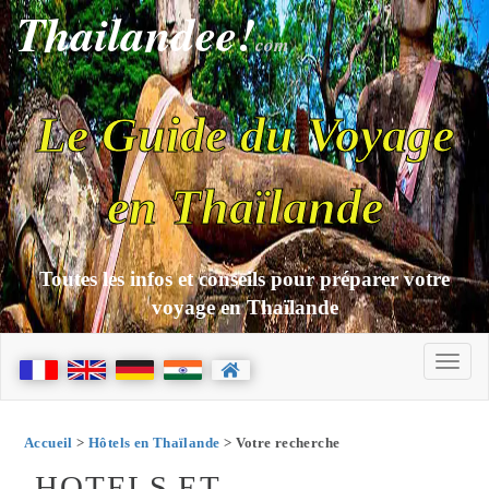
Thailandee!
com
Le Guide du Voyage
en Thaïlande
Toutes les infos et conseils pour préparer votre
voyage en Thaïlande
Accueil
>
Hôtels en Thaïlande
> Votre recherche
HOTELS ET