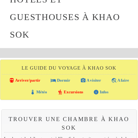
GUESTHOUSES À KHAO
SOK
LE GUIDE DU VOYAGE À KHAO SOK
directions_transit
local_hotel
photo_camera
travel_explore
Arriver/partir
Dormir
A visiter
A faire
thermostat
hiking
info
Météo
Excursions
Infos
TROUVER UNE CHAMBRE À KHAO
SOK