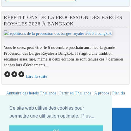
RÉPÉTITIONS DE LA PROCESSION DES BARGES
ROYALES 2026 À BANGKOK
Vous le savez peut-être, le 6 novembre prochain aura lieu la grande
Procession des Barges Royales à Bangkok. Il s'agit d'une tradition
séculaire assez rare, même si deux éditions se sont tenues ces 7 dernières
années lors d'événements...
arrow_circle_right
arrow_circle_right
arrow_circle_right
Lire la suite
Annuaire des hotels Thailande
|
Partir en Thailande
|
A propos
|
Plan du
site
Website © Thailandee.com - 2026
Ce site web utilise des cookies pour
permettre une utilisation optimale.
Plus...