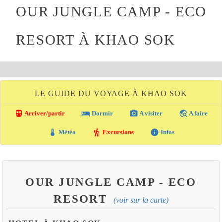
OUR JUNGLE CAMP - ECO
RESORT À KHAO SOK
LE GUIDE DU VOYAGE À KHAO SOK
directions_transit
local_hotel
photo_camera
travel_explore
Arriver/partir
Dormir
A visiter
A faire
thermostat
hiking
info
Météo
Excursions
Infos
OUR JUNGLE CAMP - ECO
RESORT
(voir sur la carte)