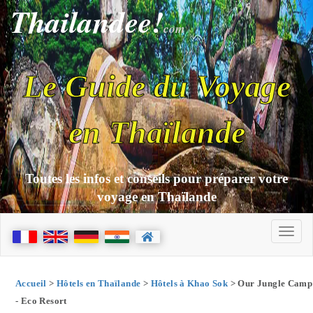
Thailandee!
com
Le Guide du Voyage
en Thaïlande
Toutes les infos et conseils pour préparer votre
voyage en Thaïlande
Accueil
>
Hôtels en Thaïlande
>
Hôtels à Khao Sok
> Our Jungle Camp
- Eco Resort