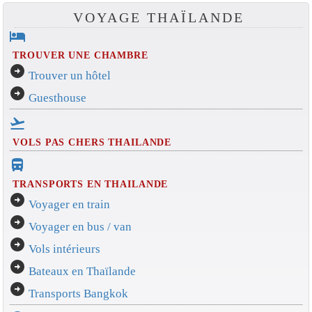
VOYAGE THAÏLANDE
hotel
TROUVER UNE CHAMBRE
arrow_circle_right
Trouver un hôtel
arrow_circle_right
Guesthouse
flight_takeoff
VOLS PAS CHERS THAILANDE
directions_bus_filled
TRANSPORTS EN THAILANDE
arrow_circle_right
Voyager en train
arrow_circle_right
Voyager en bus / van
arrow_circle_right
Vols intérieurs
arrow_circle_right
Bateaux en Thaïlande
arrow_circle_right
Transports Bangkok