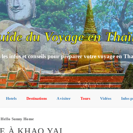
uide du Voyage en Thaï
 les infos et conseils pour préparer votre voyage en Th
Hotels
Destinations
A visiter
Tours
Vidéos
Infos p
 Hello Sunny Home
E À KHAO YAI