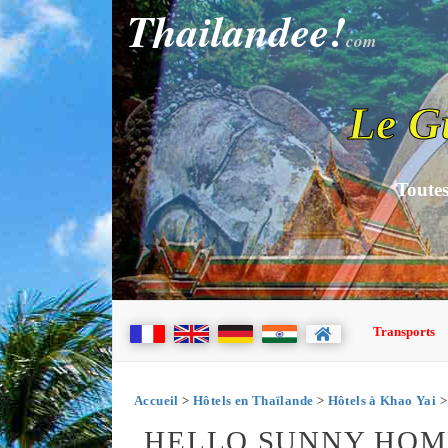
Thailandee!
com
Le G
Toutes
Transports
Accueil
>
Hôtels en Thaïlande
>
Hôtels à Khao Yai
>
HELLO SUNNY HOM