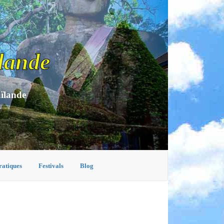
lande
aïlande
ratiques
Festivals
Blog