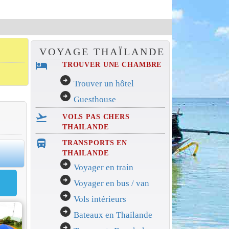
VOYAGE THAÏLANDE
hotel
TROUVER UNE CHAMBRE
arrow_circle_right
Trouver un hôtel
arrow_circle_right
Guesthouse
flight_takeoff
VOLS PAS CHERS
THAILANDE
directions_bus_filled
TRANSPORTS EN
0
THAILANDE
arrow_circle_right
Voyager en train
arrow_circle_right
Voyager en bus / van
arrow_circle_right
Vols intérieurs
arrow_circle_right
Bateaux en Thaïlande
arrow_circle_right