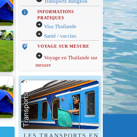
Transports Bangkok
info
INFORMATIONS
PRATIQUES
arrow_circle_right
Visa Thaïlande
arrow_circle_right
Santé / vaccins
edit_location_alt
VOYAGE SUR MESURE
arrow_circle_right
Voyage en Thaïlande sur
mesure
LES TRANSPORTS EN