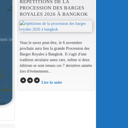
RÉPÉTITIONS DE LA
PROCESSION DES BARGES
ROYALES 2026 À BANGKOK
Vous le savez peut-être, le 6 novembre
prochain aura lieu la grande Procession des
Barges Royales à Bangkok. Il s'agit d'une
tradition séculaire assez rare, même si deux
éditions se sont tenues ces 7 dernières années
lors d'événements...
arrow_circle_right
arrow_circle_right
arrow_circle_right
Lire la suite