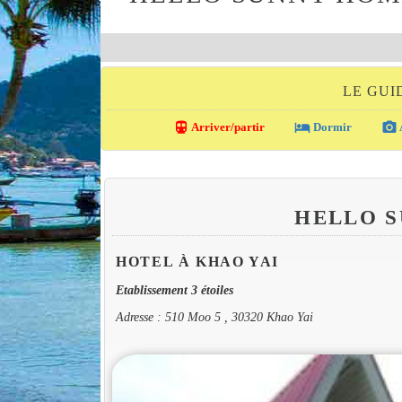
LE GUI
directions_transit
local_hotel
photo_camera
Arriver/partir
Dormir
HELLO 
HOTEL À KHAO YAI
Etablissement 3 étoiles
Adresse : 510 Moo 5 , 30320 Khao Yai