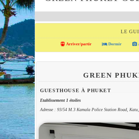
LE GU
directions_transit
local_hotel
photo_camera
Arriver/partir
Dormir
GREEN PHUK
GUESTHOUSE À PHUKET
Etablissement 1 étoiles
Adresse : 93/54 M.3 Kamala Police Station Road, Katu