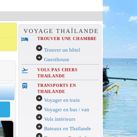
VOYAGE THAÏLANDE
hotel
TROUVER UNE CHAMBRE
arrow_circle_right
Trouver un hôtel
arrow_circle_right
Guesthouse
flight_takeoff
VOLS PAS CHERS
THAILANDE
directions_bus_filled
TRANSPORTS EN
0
THAILANDE
arrow_circle_right
Voyager en train
arrow_circle_right
Voyager en bus / van
arrow_circle_right
Vols intérieurs
arrow_circle_right
Bateaux en Thaïlande
arrow_circle_right