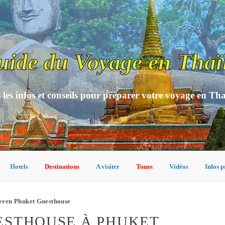
uide du Voyage en Thaï
 les infos et conseils pour préparer votre voyage en Th
Hotels
Destinations
A visiter
Tours
Vidéos
Infos p
reen Phuket Guesthouse
ESTHOUSE À PHUKET