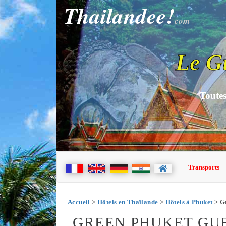
Thailandee!
com
Le G
Toutes
Transports
Accueil
>
Hôtels en Thaïlande
>
Hôtels à Phuket
> G
GREEN PHUKET GU