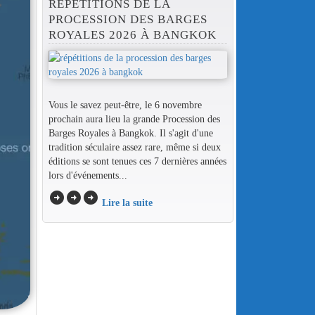
RÉPÉTITIONS DE LA
PROCESSION DES BARGES
ROYALES 2026 À BANGKOK
Vous le savez peut-être, le 6 novembre
prochain aura lieu la grande Procession des
Barges Royales à Bangkok. Il s'agit d'une
tradition séculaire assez rare, même si deux
éditions se sont tenues ces 7 dernières années
lors d'événements...
arrow_circle_right
arrow_circle_right
arrow_circle_right
Lire la suite