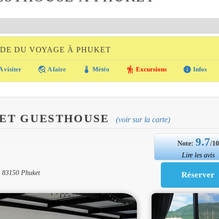
IDE DU VOYAGE À PHUKET
travel_explore
thermostat
hiking
info
A visiter
A faire
Météo
Excursions
Infos
ET GUESTHOUSE
(voir sur la carte)
9.7
Note:
/1
Lire les avis
, 83150 Phuket