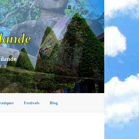
lande
aïlande
ratiques
Festivals
Blog