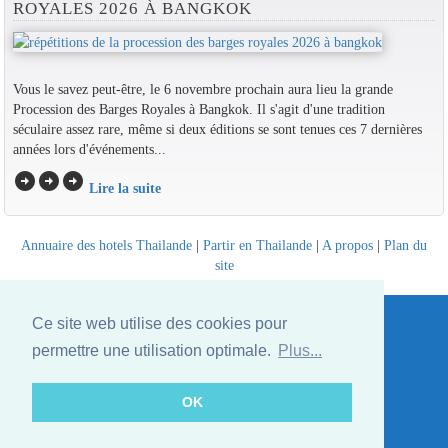
ROYALES 2026 À BANGKOK
Vous le savez peut-être, le 6 novembre prochain aura lieu la grande
Procession des Barges Royales à Bangkok. Il s'agit d'une tradition
séculaire assez rare, même si deux éditions se sont tenues ces 7 dernières
années lors d'événements...
arrow_circle_right
arrow_circle_right
arrow_circle_right
Lire la suite
Annuaire des hotels Thailande
|
Partir en Thailande
|
A propos
|
Plan du
site
Website © Thailandee.com - 2026
Ce site web utilise des cookies pour
permettre une utilisation optimale.
Plus...
OK