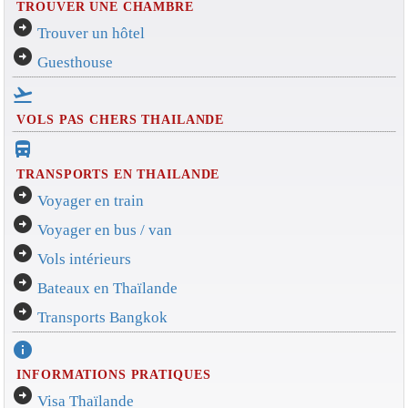
TROUVER UNE CHAMBRE
arrow_circle_right
Trouver un hôtel
arrow_circle_right
Guesthouse
flight_takeoff
VOLS PAS CHERS THAILANDE
directions_bus_filled
TRANSPORTS EN THAILANDE
arrow_circle_right
Voyager en train
arrow_circle_right
Voyager en bus / van
arrow_circle_right
Vols intérieurs
arrow_circle_right
Bateaux en Thaïlande
arrow_circle_right
Transports Bangkok
info
INFORMATIONS PRATIQUES
arrow_circle_right
Visa Thaïlande