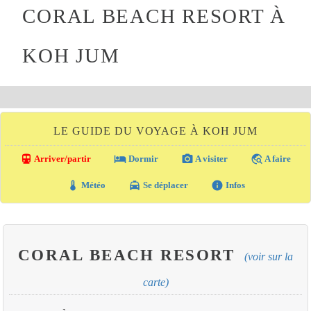
CORAL BEACH RESORT À
KOH JUM
LE GUIDE DU VOYAGE À KOH JUM
directions_transit
local_hotel
photo_camera
travel_explore
Arriver/partir
Dormir
A visiter
A faire
thermostat
local_taxi
info
Météo
Se déplacer
Infos
CORAL BEACH RESORT
(voir sur la
carte)