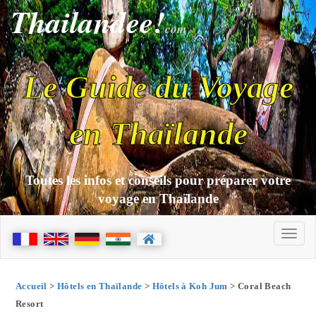
Thailandee!
com
Le Guide du Voyage
en Thaïlande
Toutes les infos et conseils pour préparer votre
voyage en Thaïlande
Accueil
>
Hôtels en Thaïlande
>
Hôtels à Koh Jum
> Coral Beach
Resort