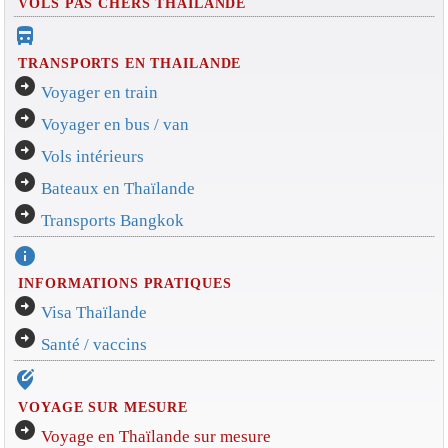
VOLS PAS CHERS THAILANDE
directions_bus_filled
TRANSPORTS EN THAILANDE
arrow_circle_right
Voyager en train
arrow_circle_right
Voyager en bus / van
arrow_circle_right
Vols intérieurs
arrow_circle_right
Bateaux en Thaïlande
arrow_circle_right
Transports Bangkok
info
INFORMATIONS PRATIQUES
arrow_circle_right
Visa Thaïlande
arrow_circle_right
Santé / vaccins
edit_location_alt
VOYAGE SUR MESURE
arrow_circle_right
Voyage en Thaïlande sur mesure