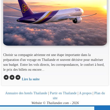
Choisir sa compagnie aérienne est une étape importante dans la
préparation d'un voyage en Thaïlande et souvent décisive pour maîtriser
son budget. Entre les vols directs, les correspondances, le confort à bord,
le prix des billets ou encore...
arrow_circle_right
arrow_circle_right
arrow_circle_right
Lire la suite
Annuaire des hotels Thailande
|
Partir en Thailande
|
A propos
|
Plan du
site
Website © Thailandee.com - 2026