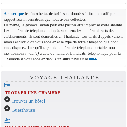
A noter que
les fourchettes de tarifs sont données à titre indicatif par
rapport aux informations que nous avons collectées.
De même, la géolocalisation peut être parfois être imprécise voire absente.
Les numéros de téléphone indiqués sont ceux les numéros directs des
établissements, ils sont domiciliés en Thaïlande. Les tarifs d'appels varient
selon l'endroit d'où vous appelez et le type de forfait téléphonique dont
vous disposez. Lorsqu'il s'agit de numéros de téléphone portable, nous
mentionnons
(mobile)
à côté du numéro. L'indicatif téléphonique pour la
Thaïlande si vous appelez depuis un autre pays est le
0066
.
VOYAGE THAÏLANDE
hotel
TROUVER UNE CHAMBRE
arrow_circle_right
Trouver un hôtel
arrow_circle_right
Guesthouse
flight_takeoff