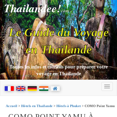
Thailandee!
com
Le Guide du Voyage
en Thaïlande
Toutes les infos et conseils pour préparer votre
voyage en Thaïlande
Accueil
>
Hôtels en Thaïlande
>
Hôtels à Phuket
> COMO Point Yamu
COMO POINT YAMU À