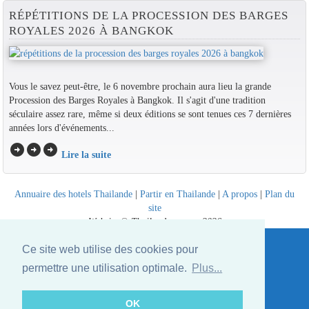
RÉPÉTITIONS DE LA PROCESSION DES BARGES
ROYALES 2026 À BANGKOK
Vous le savez peut-être, le 6 novembre prochain aura lieu la grande
Procession des Barges Royales à Bangkok. Il s'agit d'une tradition
séculaire assez rare, même si deux éditions se sont tenues ces 7 dernières
années lors d'événements...
arrow_circle_right
arrow_circle_right
arrow_circle_right
Lire la suite
Annuaire des hotels Thailande
|
Partir en Thailande
|
A propos
|
Plan du
site
Website © Thailandee.com - 2026
Ce site web utilise des cookies pour
permettre une utilisation optimale.
Plus...
OK