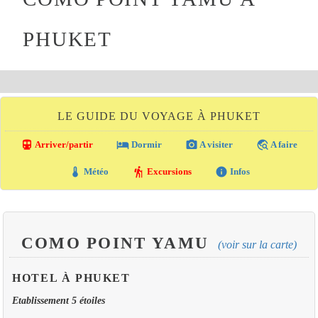
PHUKET
LE GUIDE DU VOYAGE À PHUKET
directions_transit
local_hotel
photo_camera
travel_explore
Arriver/partir
Dormir
A visiter
A faire
thermostat
hiking
info
Météo
Excursions
Infos
COMO POINT YAMU
(voir sur la carte)
HOTEL À PHUKET
Etablissement 5 étoiles