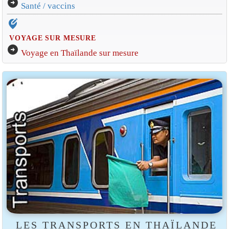
arrow_circle_right
Santé / vaccins
edit_location_alt
VOYAGE SUR MESURE
arrow_circle_right
Voyage en Thaïlande sur mesure
LES TRANSPORTS EN THAÏLANDE