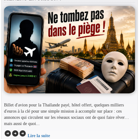
Billet d'avion pour la Thaïlande payé, hôtel offert, quelques milliers
d'euros à la clé pour une simple mission à accomplir sur place : ces
annonces qui circulent sur les réseaux sociaux ont de quoi faire rêver…
mais aussi de quoi...
arrow_circle_right
arrow_circle_right
arrow_circle_right
Lire la suite