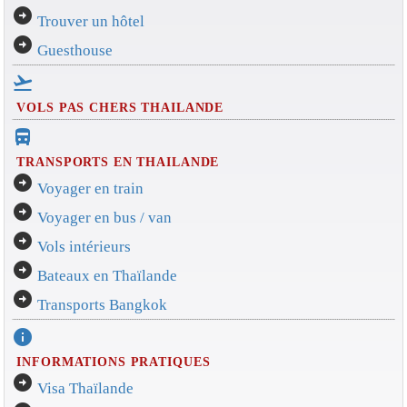
arrow_circle_right
Trouver un hôtel
arrow_circle_right
Guesthouse
flight_takeoff
VOLS PAS CHERS THAILANDE
directions_bus_filled
TRANSPORTS EN THAILANDE
arrow_circle_right
Voyager en train
arrow_circle_right
Voyager en bus / van
arrow_circle_right
Vols intérieurs
arrow_circle_right
Bateaux en Thaïlande
arrow_circle_right
Transports Bangkok
info
INFORMATIONS PRATIQUES
arrow_circle_right
Visa Thaïlande