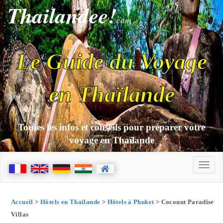
Thailandee!
com
Le Guide du Voyage
en Thaïlande
Toutes les infos et conseils pour préparer votre
voyage en Thaïlande
Accueil
>
Hôtels en Thaïlande
>
Hôtels à Phuket
> Coconut Paradise
Villas