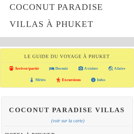
COCONUT PARADISE
VILLAS À PHUKET
LE GUIDE DU VOYAGE À PHUKET
directions_transit
local_hotel
photo_camera
travel_explore
Arriver/partir
Dormir
A visiter
A faire
thermostat
hiking
info
Météo
Excursions
Infos
COCONUT PARADISE VILLAS
(voir sur la carte)