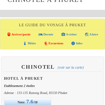
LE GUIDE DU VOYAGE À PHUKET
directions_transit
local_hotel
photo_camera
travel_explore
Arriver/partir
Dormir
A visiter
A faire
thermostat
hiking
info
Météo
Excursions
Infos
CHINOTEL
(voir sur la carte)
HOTEL À PHUKET
Etablissement 2 étoiles
Adresse : 133-135 Ranong Road, 83150 Phuket
7.6
Note:
/10