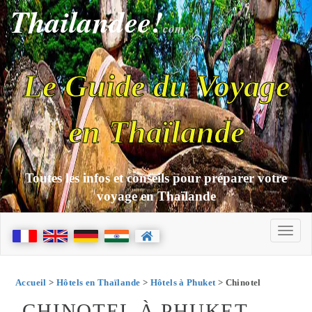
Thailandee!
com
Le Guide du Voyage
en Thaïlande
Toutes les infos et conseils pour préparer votre
voyage en Thaïlande
Accueil
>
Hôtels en Thaïlande
>
Hôtels à Phuket
> Chinotel
CHINOTEL À PHUKET