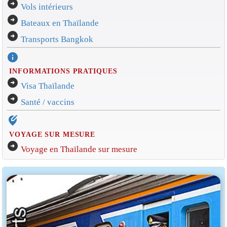
arrow_circle_right
Vols intérieurs
arrow_circle_right
Bateaux en Thaïlande
arrow_circle_right
Transports Bangkok
info
INFORMATIONS PRATIQUES
arrow_circle_right
Visa Thaïlande
arrow_circle_right
Santé / vaccins
edit_location_alt
VOYAGE SUR MESURE
arrow_circle_right
Voyage en Thaïlande sur mesure