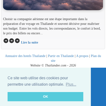
Choisir sa compagnie aérienne est une étape importante dans la
préparation d'un voyage en Thaïlande et souvent décisive pour maîtriser
son budget. Entre les vols directs, les correspondances, le confort à bord,
le prix des billets ou encore...
arrow_circle_right
arrow_circle_right
arrow_circle_right
Lire la suite
Annuaire des hotels Thailande
|
Partir en Thailande
|
A propos
|
Plan du
site
Website © Thailandee.com - 2026
Ce site web utilise des cookies pour
permettre une utilisation optimale.
Plus...
OK