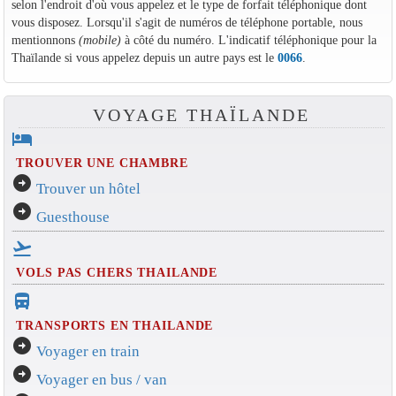
selon l'endroit d'où vous appelez et le type de forfait téléphonique dont
vous disposez. Lorsqu'il s'agit de numéros de téléphone portable, nous
mentionnons
(mobile)
à côté du numéro. L'indicatif téléphonique pour la
Thaïlande si vous appelez depuis un autre pays est le
0066
.
VOYAGE THAÏLANDE
hotel
TROUVER UNE CHAMBRE
arrow_circle_right
Trouver un hôtel
arrow_circle_right
Guesthouse
flight_takeoff
VOLS PAS CHERS THAILANDE
directions_bus_filled
TRANSPORTS EN THAILANDE
arrow_circle_right
Voyager en train
arrow_circle_right
Voyager en bus / van