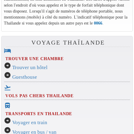
selon l'endroit d'où vous appelez et le type de forfait téléphonique dont
vous disposez. Lorsqu'il s'agit de numéros de téléphone portable, nous
mentionnons
(mobile)
à côté du numéro. L'indicatif téléphonique pour la
Thaïlande si vous appelez depuis un autre pays est le
0066
.
VOYAGE THAÏLANDE
hotel
TROUVER UNE CHAMBRE
arrow_circle_right
Trouver un hôtel
arrow_circle_right
Guesthouse
flight_takeoff
VOLS PAS CHERS THAILANDE
directions_bus_filled
TRANSPORTS EN THAILANDE
arrow_circle_right
Voyager en train
arrow_circle_right
Voyager en bus / van