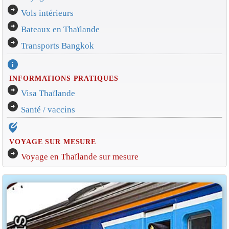
arrow_circle_right
Vols intérieurs
arrow_circle_right
Bateaux en Thaïlande
arrow_circle_right
Transports Bangkok
info
INFORMATIONS PRATIQUES
arrow_circle_right
Visa Thaïlande
arrow_circle_right
Santé / vaccins
edit_location_alt
VOYAGE SUR MESURE
arrow_circle_right
Voyage en Thaïlande sur mesure