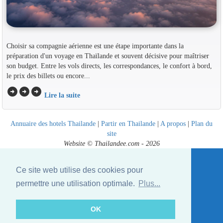
Choisir sa compagnie aérienne est une étape importante dans la
préparation d'un voyage en Thaïlande et souvent décisive pour maîtriser
son budget. Entre les vols directs, les correspondances, le confort à bord,
le prix des billets ou encore...
arrow_circle_right
arrow_circle_right
arrow_circle_right
Lire la suite
Annuaire des hotels Thailande
|
Partir en Thailande
|
A propos
|
Plan du
site
Website © Thailandee.com - 2026
Ce site web utilise des cookies pour
permettre une utilisation optimale.
Plus...
OK