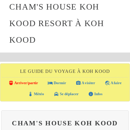
CHAM'S HOUSE KOH
KOOD RESORT À KOH
KOOD
LE GUIDE DU VOYAGE À KOH KOOD
directions_transit
local_hotel
photo_camera
travel_explore
Arriver/partir
Dormir
A visiter
A faire
thermostat
local_taxi
info
Météo
Se déplacer
Infos
CHAM'S HOUSE KOH KOOD