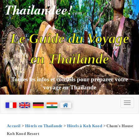
Thailandee!
com
Le Guide du Voyage
en Thaïlande
Toutes les infos et conseils pour préparer votre
voyage en Thaïlande
Accueil
>
Hôtels en Thaïlande
>
Hôtels à Koh Kood
> Cham's House
Koh Kood Resort