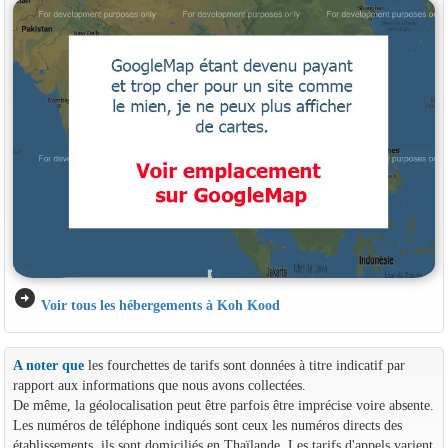
arrow_circle_right
Voir tous les hébergements à Koh Kood
A noter que
les fourchettes de tarifs sont données à titre indicatif par
rapport aux informations que nous avons collectées.
De même, la géolocalisation peut être parfois être imprécise voire absente.
Les numéros de téléphone indiqués sont ceux les numéros directs des
établissements, ils sont domiciliés en Thaïlande. Les tarifs d'appels varient