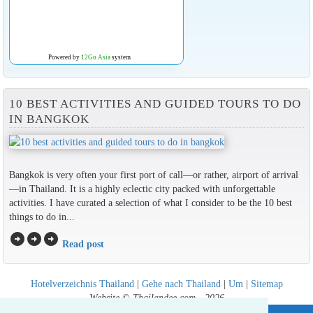
Powered by
12Go Asia
system
10 BEST ACTIVITIES AND GUIDED TOURS TO DO
IN BANGKOK
Bangkok is very often your first port of call—or rather, airport of arrival
—in Thailand. It is a highly eclectic city packed with unforgettable
activities. I have curated a selection of what I consider to be the 10 best
things to do in...
arrow_circle_right
arrow_circle_right
arrow_circle_right
Read post
Hotelverzeichnis Thailand
|
Gehe nach Thailand
|
Um
|
Sitemap
Website © Thailandee.com - 2026