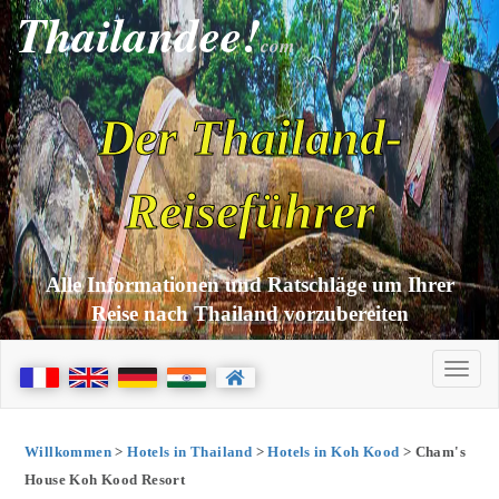
Thailandee!
com
Der Thailand-
Reiseführer
Alle Informationen und Ratschläge um Ihrer
Reise nach Thailand vorzubereiten
Willkommen
>
Hotels in Thailand
>
Hotels in Koh Kood
> Cham's
House Koh Kood Resort