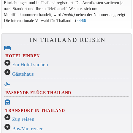
Einrichtungen und in Thailand registriert. Die Anrufkosten variieren je
nach Standort und Ihrem Telefontarif. Wenn es sich um
Mobilfunknummern handelt, wird
(mobil)
neben der Nummer angezeigt.
Die internationale Vorwahl für Thailand ist
0066
.
IN THAILAND REISEN
hotel
HOTEL FINDEN
arrow_circle_right
Ein Hotel suchen
arrow_circle_right
Gästehaus
flight_takeoff
PASSENDE FLÜGE THAILAND
directions_bus_filled
TRANSPORT IN THAILAND
arrow_circle_right
Zug reisen
arrow_circle_right
Bus/Van reisen