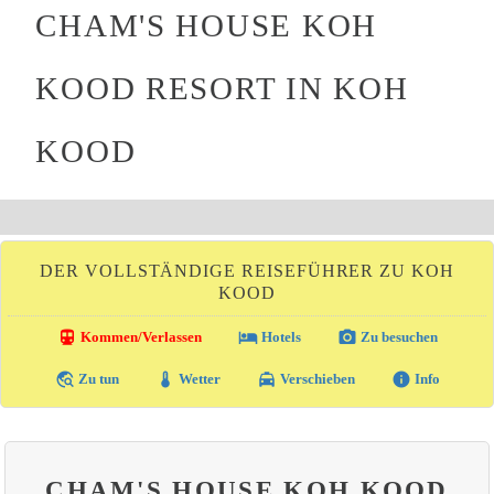
CHAM'S HOUSE KOH
KOOD RESORT IN KOH
KOOD
DER VOLLSTÄNDIGE REISEFÜHRER ZU KOH
KOOD
directions_transit
local_hotel
photo_camera
Kommen/Verlassen
Hotels
Zu besuchen
travel_explore
thermostat
local_taxi
info
Zu tun
Wetter
Verschieben
Info
CHAM'S HOUSE KOH KOOD