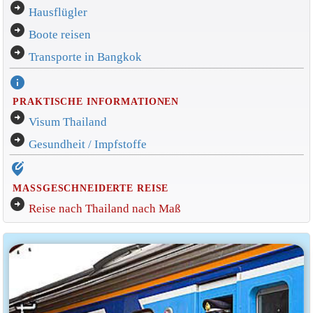
arrow_circle_right
Hausflügler
arrow_circle_right
Boote reisen
arrow_circle_right
Transporte in Bangkok
info
PRAKTISCHE INFORMATIONEN
arrow_circle_right
Visum Thailand
arrow_circle_right
Gesundheit / Impfstoffe
edit_location_alt
MASSGESCHNEIDERTE REISE
arrow_circle_right
Reise nach Thailand nach Maß