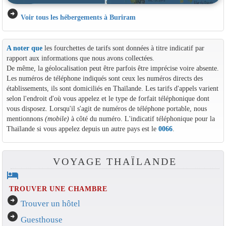
arrow_circle_right
Voir tous les hébergements à Buriram
A noter que
les fourchettes de tarifs sont données à titre indicatif par
rapport aux informations que nous avons collectées.
De même, la géolocalisation peut être parfois être imprécise voire absente.
Les numéros de téléphone indiqués sont ceux les numéros directs des
établissements, ils sont domiciliés en Thaïlande. Les tarifs d'appels varient
selon l'endroit d'où vous appelez et le type de forfait téléphonique dont
vous disposez. Lorsqu'il s'agit de numéros de téléphone portable, nous
mentionnons
(mobile)
à côté du numéro. L'indicatif téléphonique pour la
Thaïlande si vous appelez depuis un autre pays est le
0066
.
VOYAGE THAÏLANDE
hotel
TROUVER UNE CHAMBRE
arrow_circle_right
Trouver un hôtel
arrow_circle_right
Guesthouse