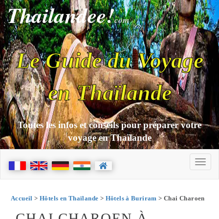
Thailandee!
com
Le Guide du Voyage
en Thaïlande
Toutes les infos et conseils pour préparer votre
voyage en Thaïlande
Accueil
>
Hôtels en Thaïlande
>
Hôtels à Buriram
> Chai Charoen
CHAI CHAROEN À