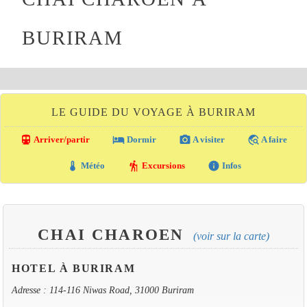
BURIRAM
LE GUIDE DU VOYAGE À BURIRAM
directions_transit
local_hotel
photo_camera
travel_explore
Arriver/partir
Dormir
A visiter
A faire
thermostat
hiking
info
Météo
Excursions
Infos
CHAI CHAROEN
(voir sur la carte)
HOTEL À BURIRAM
Adresse : 114-116 Niwas Road, 31000 Buriram