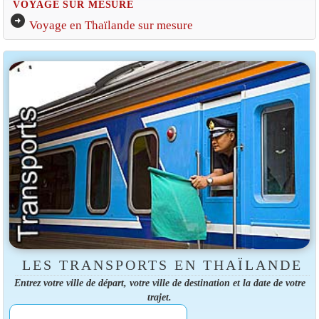
VOYAGE SUR MESURE
arrow_circle_right
Voyage en Thaïlande sur mesure
LES TRANSPORTS EN THAÏLANDE
Entrez votre ville de départ, votre ville de destination et la date de votre
trajet.