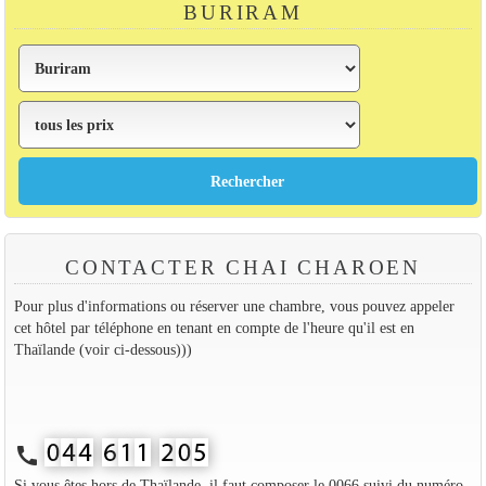
BURIRAM
CONTACTER CHAI CHAROEN
Pour plus d'informations ou réserver une chambre, vous pouvez appeler
cet hôtel par téléphone en tenant en compte de l'heure qu'il est en
Thaïlande (voir ci-dessous)))
call
Si vous êtes hors de Thaïlande, il faut composer le 0066 suivi du numéro