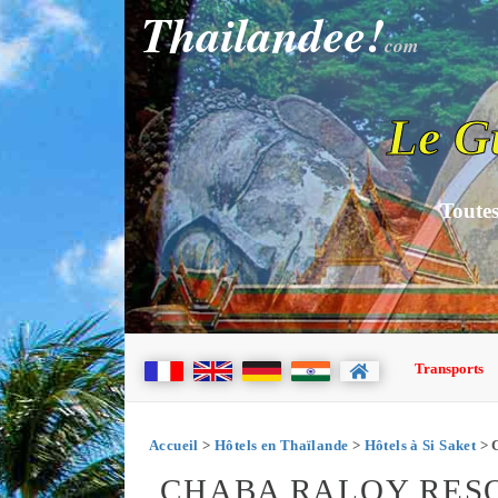
Thailandee!
com
Le G
Toutes
Transports
Accueil
>
Hôtels en Thaïlande
>
Hôtels à Si Saket
> 
CHABA RALOY RESO