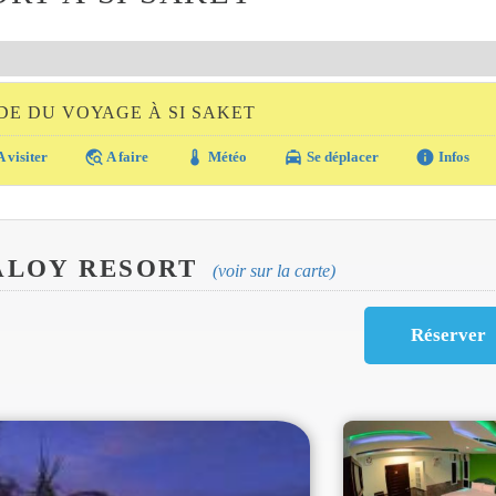
DE DU VOYAGE À SI SAKET
travel_explore
thermostat
local_taxi
info
 visiter
A faire
Météo
Se déplacer
Infos
ALOY RESORT
(voir sur la carte)