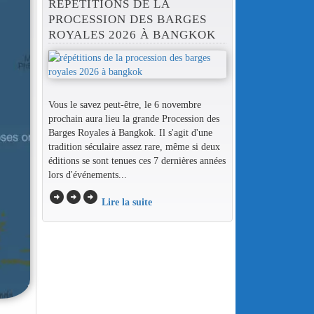
RÉPÉTITIONS DE LA
PROCESSION DES BARGES
ROYALES 2026 À BANGKOK
Vous le savez peut-être, le 6 novembre
prochain aura lieu la grande Procession des
Barges Royales à Bangkok. Il s'agit d'une
tradition séculaire assez rare, même si deux
éditions se sont tenues ces 7 dernières années
lors d'événements...
arrow_circle_right
arrow_circle_right
arrow_circle_right
Lire la suite