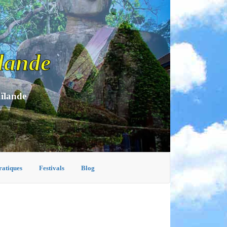
lande
aïlande
ratiques
Festivals
Blog