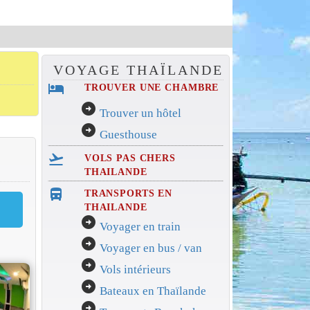
VOYAGE THAÏLANDE
hotel
TROUVER UNE CHAMBRE
arrow_circle_right
Trouver un hôtel
arrow_circle_right
Guesthouse
flight_takeoff
VOLS PAS CHERS
THAILANDE
directions_bus_filled
TRANSPORTS EN
THAILANDE
arrow_circle_right
Voyager en train
arrow_circle_right
Voyager en bus / van
arrow_circle_right
Vols intérieurs
arrow_circle_right
Bateaux en Thaïlande
arrow_circle_right