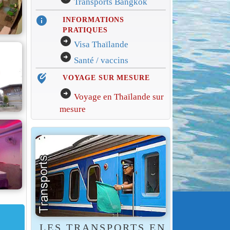
Transports Bangkok
info
INFORMATIONS
PRATIQUES
arrow_circle_right
Visa Thaïlande
arrow_circle_right
Santé / vaccins
edit_location_alt
VOYAGE SUR MESURE
arrow_circle_right
Voyage en Thaïlande sur
mesure
LES TRANSPORTS EN