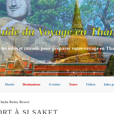
uide du Voyage en Thaï
 les infos et conseils pour préparer votre voyage en Th
Hotels
Destinations
A visiter
Tours
Vidéos
Infos p
Chaba Raloy Resort
RT À SI SAKET