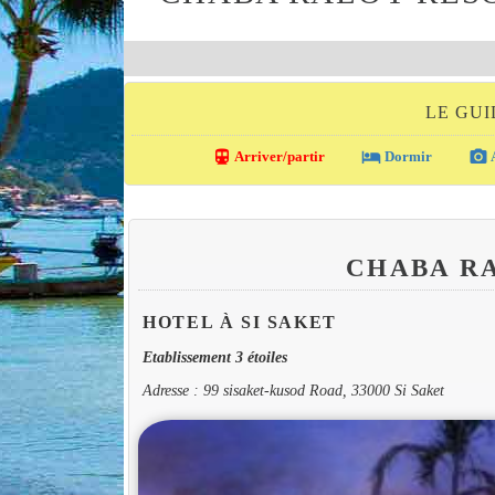
LE GUI
directions_transit
local_hotel
photo_camera
Arriver/partir
Dormir
A
CHABA R
HOTEL À SI SAKET
Etablissement 3 étoiles
Adresse : 99 sisaket-kusod Road, 33000 Si Saket