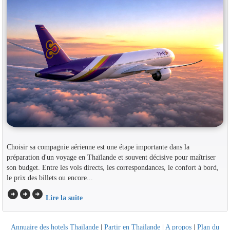
Choisir sa compagnie aérienne est une étape importante dans la
préparation d'un voyage en Thaïlande et souvent décisive pour maîtriser
son budget. Entre les vols directs, les correspondances, le confort à bord,
le prix des billets ou encore...
arrow_circle_right
arrow_circle_right
arrow_circle_right
Lire la suite
Annuaire des hotels Thailande
|
Partir en Thailande
|
A propos
|
Plan du