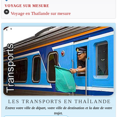
VOYAGE SUR MESURE
arrow_circle_right
Voyage en Thaïlande sur mesure
LES TRANSPORTS EN THAÏLANDE
Entrez votre ville de départ, votre ville de destination et la date de votre
trajet.