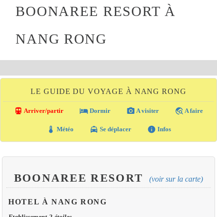
BOONAREE RESORT À
NANG RONG
LE GUIDE DU VOYAGE À NANG RONG
directions_transit
local_hotel
photo_camera
travel_explore
Arriver/partir
Dormir
A visiter
A faire
thermostat
local_taxi
info
Météo
Se déplacer
Infos
BOONAREE RESORT
(voir sur la carte)
HOTEL À NANG RONG
Etablissement 2 étoiles