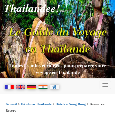
Thailandee!
com
Le Guide du Voyage
en Thaïlande
Toutes les infos et conseils pour préparer votre
voyage en Thaïlande
Accueil
>
Hôtels en Thaïlande
>
Hôtels à Nang Rong
> Boonaree
Resort